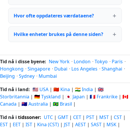
Hvor ofte oppdateres værdataene?
Hvilke enheter brukes på denne siden?
Tid nå i disse byene:
New York
·
London
·
Tokyo
·
Paris
·
Hongkong
·
Singapore
·
Dubai
·
Los Angeles
·
Shanghai
·
Beijing
·
Sydney
·
Mumbai
Tid nå i land:
🇺🇸 USA
|
🇨🇳 Kina
|
🇮🇳 India
|
🇬🇧
Storbritannia
|
🇩🇪 Tyskland
|
🇯🇵 Japan
|
🇫🇷 Frankrike
|
🇨🇦
Canada
|
🇦🇺 Australia
|
🇧🇷 Brasil
|
Tid nå i
tidssoner
:
UTC
|
GMT
|
CET
|
PST
|
MST
|
CST
|
EST
|
EET
|
IST
|
Kina (CST)
|
JST
|
AEST
|
SAST
|
MSK
|