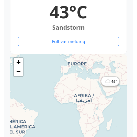
43°C
Sandstorm
Full værmelding
+
−
43°
45°
42°
41°
41°