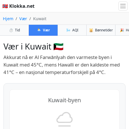
🇳🇴 Klokka.net
Hjem
Vær
Kuwait
⏱️
Tid
🌦️
Vær
🌬️
AQI
🕌
Bønnetider
🎉
H
Vær i Kuwait 🇰🇼
Akkurat nå er Al Farwānīyah den varmeste byen i
Kuwait med 45°C, mens Hawalli er den kaldeste med
41°C – en nasjonal temperaturforskjell på 4°C.
Kuwait-byen