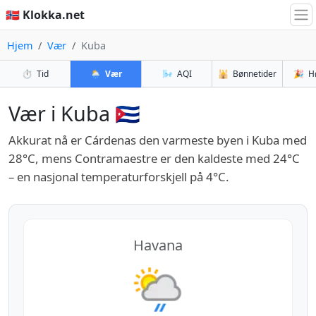
🇳🇴 Klokka.net
Hjem
Vær
Kuba
⏱️
Tid
🌦️
Vær
🌬️
AQI
🕌
Bønnetider
🎉
H
Vær i Kuba 🇨🇺
Akkurat nå er Cárdenas den varmeste byen i Kuba med
28°C, mens Contramaestre er den kaldeste med 24°C
– en nasjonal temperaturforskjell på 4°C.
Havana