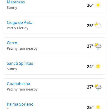
Matanzas
26°
Sunny
Ciego de Ávila
25°
Partly Cloudy
Cerro
27°
Patchy rain nearby
Sancti Spíritus
24°
Sunny
Guanabacoa
27°
Patchy rain nearby
Palma Soriano
25°