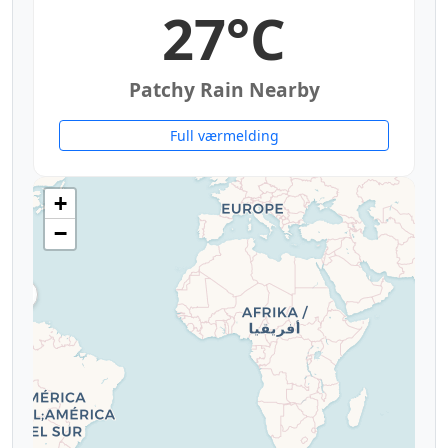
27°C
Patchy Rain Nearby
Full værmelding
+
−
27°
27°
27°
27°
25°
25°
5°
26°
24°
25°
25°
26°