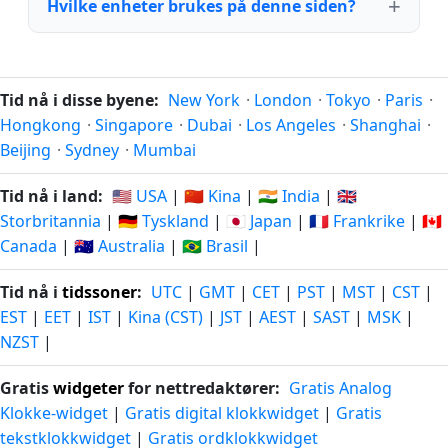
Hvilke enheter brukes på denne siden?
Tid nå i disse byene:
New York
·
London
·
Tokyo
·
Paris
·
Hongkong
·
Singapore
·
Dubai
·
Los Angeles
·
Shanghai
·
Beijing
·
Sydney
·
Mumbai
Tid nå i land:
🇺🇸 USA
|
🇨🇳 Kina
|
🇮🇳 India
|
🇬🇧
Storbritannia
|
🇩🇪 Tyskland
|
🇯🇵 Japan
|
🇫🇷 Frankrike
|
🇨🇦
Canada
|
🇦🇺 Australia
|
🇧🇷 Brasil
|
Tid nå i
tidssoner
:
UTC
|
GMT
|
CET
|
PST
|
MST
|
CST
|
EST
|
EET
|
IST
|
Kina (CST)
|
JST
|
AEST
|
SAST
|
MSK
|
NZST
|
Gratis
widgeter
for nettredaktører:
Gratis Analog
Klokke-widget
|
Gratis digital klokkwidget
|
Gratis
tekstklokkwidget
|
Gratis ordklokkwidget