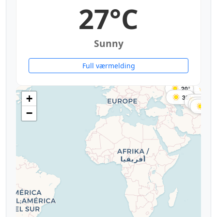
27°C
Sunny
Full værmelding
22°
27°
20°
27
+
30°
32°
35°
33°
−