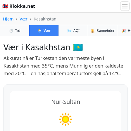
🇳🇴 Klokka.net
Hjem
Vær
Kasakhstan
⏱️
Tid
🌦️
Vær
🌬️
AQI
🕌
Bønnetider
🎉
H
Vær i Kasakhstan 🇰🇿
Akkurat nå er Turkestan den varmeste byen i
Kasakhstan med 35°C, mens Munnlig er den kaldeste
med 20°C – en nasjonal temperaturforskjell på 14°C.
Nur-Sultan