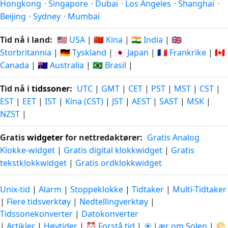
Hongkong
·
Singapore
·
Dubai
·
Los Angeles
·
Shanghai
·
Beijing
·
Sydney
·
Mumbai
Tid nå i land:
🇺🇸 USA
|
🇨🇳 Kina
|
🇮🇳 India
|
🇬🇧
Storbritannia
|
🇩🇪 Tyskland
|
🇯🇵 Japan
|
🇫🇷 Frankrike
|
🇨🇦
Canada
|
🇦🇺 Australia
|
🇧🇷 Brasil
|
Tid nå i
tidssoner
:
UTC
|
GMT
|
CET
|
PST
|
MST
|
CST
|
EST
|
EET
|
IST
|
Kina (CST)
|
JST
|
AEST
|
SAST
|
MSK
|
NZST
|
Gratis
widgeter
for nettredaktører:
Gratis Analog
Klokke-widget
|
Gratis digital klokkwidget
|
Gratis
tekstklokkwidget
|
Gratis ordklokkwidget
Unix-tid
|
Alarm
|
Stoppeklokke
|
Tidtaker
|
Multi-Tidtaker
|
Flere tidsverktøy
|
Nedtellingverktøy
|
Tidssonekonverter
|
Datokonverter
|
Artikler
|
Høytider
|
⏰ Forstå tid
|
☀️ Lær om Solen
|
🌕