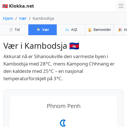
🇳🇴 Klokka.net
Hjem
Vær
Kambodsja
⏱️
Tid
🌦️
Vær
🌬️
AQI
🕌
Bønnetider
🎉
H
Vær i Kambodsja 🇰🇭
Akkurat nå er Sihanoukville den varmeste byen i
Kambodsja med 28°C, mens Kampong Chhnang er
den kaldeste med 25°C – en nasjonal
temperaturforskjell på 3°C.
Phnom Penh