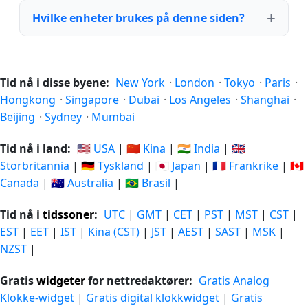
Hvilke enheter brukes på denne siden?
Tid nå i disse byene:
New York
·
London
·
Tokyo
·
Paris
·
Hongkong
·
Singapore
·
Dubai
·
Los Angeles
·
Shanghai
·
Beijing
·
Sydney
·
Mumbai
Tid nå i land:
🇺🇸 USA
|
🇨🇳 Kina
|
🇮🇳 India
|
🇬🇧
Storbritannia
|
🇩🇪 Tyskland
|
🇯🇵 Japan
|
🇫🇷 Frankrike
|
🇨🇦
Canada
|
🇦🇺 Australia
|
🇧🇷 Brasil
|
Tid nå i
tidssoner
:
UTC
|
GMT
|
CET
|
PST
|
MST
|
CST
|
EST
|
EET
|
IST
|
Kina (CST)
|
JST
|
AEST
|
SAST
|
MSK
|
NZST
|
Gratis
widgeter
for nettredaktører:
Gratis Analog
Klokke-widget
|
Gratis digital klokkwidget
|
Gratis