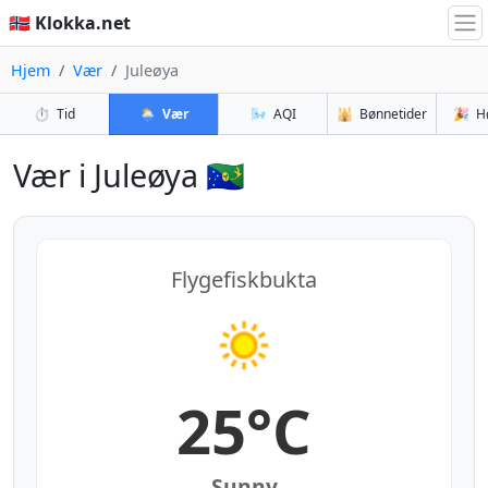
🇳🇴 Klokka.net
Hjem
Vær
Juleøya
⏱️
Tid
🌦️
Vær
🌬️
AQI
🕌
Bønnetider
🎉
H
Vær i Juleøya 🇨🇽
Flygefiskbukta
25°C
Sunny