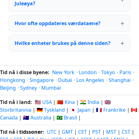
Juleøya?
Hvor ofte oppdateres værdataene?
Hvilke enheter brukes på denne siden?
Tid nå i disse byene:
New York
·
London
·
Tokyo
·
Paris
·
Hongkong
·
Singapore
·
Dubai
·
Los Angeles
·
Shanghai
·
Beijing
·
Sydney
·
Mumbai
Tid nå i land:
🇺🇸 USA
|
🇨🇳 Kina
|
🇮🇳 India
|
🇬🇧
Storbritannia
|
🇩🇪 Tyskland
|
🇯🇵 Japan
|
🇫🇷 Frankrike
|
🇨🇦
Canada
|
🇦🇺 Australia
|
🇧🇷 Brasil
|
Tid nå i
tidssoner
:
UTC
|
GMT
|
CET
|
PST
|
MST
|
CST
|