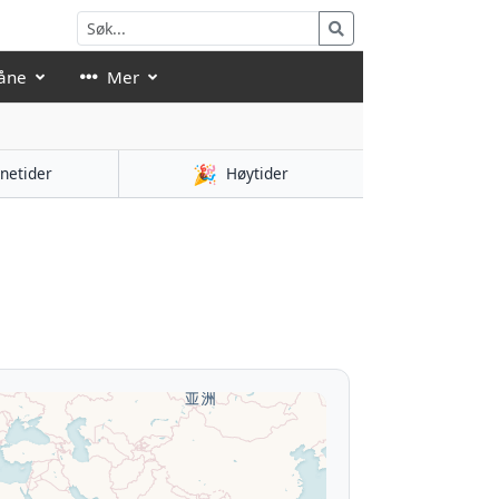
åne
Mer
🎉
netider
Høytider