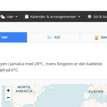
Vær
Kalender & arrangementer
Sol & M
🌬️
🕌
Vær
AQI
Bøn
yen i Jamaica med 28°C, mens Kingston er den kaldeste
ell på 6°C.
+
−