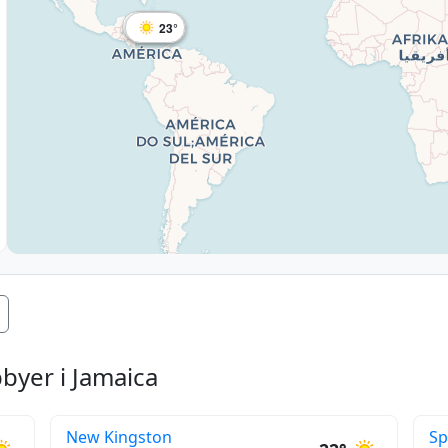
26°
28°
23°
22°
22°
byer i Jamaica
New Kingston
Sp