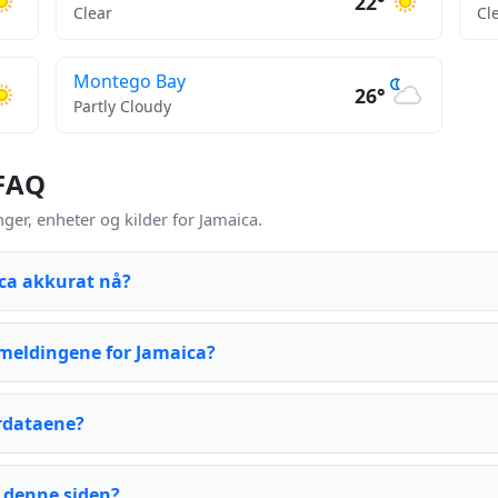
22°
Clear
Cl
Montego Bay
26°
Partly Cloudy
 FAQ
er, enheter og kilder for Jamaica.
ica akkurat nå?
meldingene for Jamaica?
rdataene?
 denne siden?