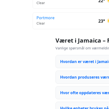
22°
Clear
Portmore
23°
Clear
Været i Jamaica –
Vanlige spørsmål om værmelding
Hvordan er været i Jama
Hvordan produseres vær
Hvor ofte oppdateres væ
Hvilke enheter brukes på