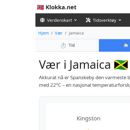
🇳🇴 Klokka.net
Verdenskart
Tidsverktøy
Hjem
Vær
Jamaica
⏱️
🌦️
Tid
Vær i Jamaica 🇯🇲
Akkurat nå er Spanskeby den varmeste b
med 22°C – en nasjonal temperaturforskj
Kingston