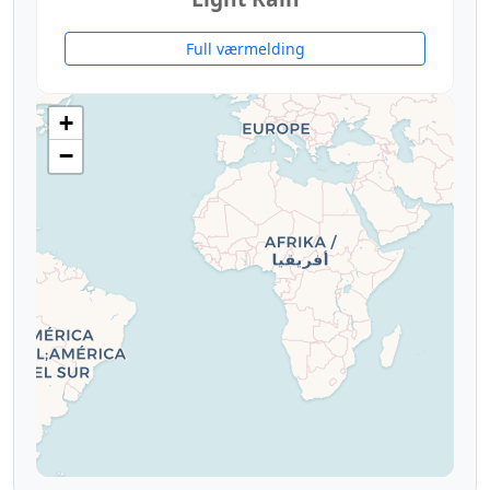
10°
Full værmelding
+
−