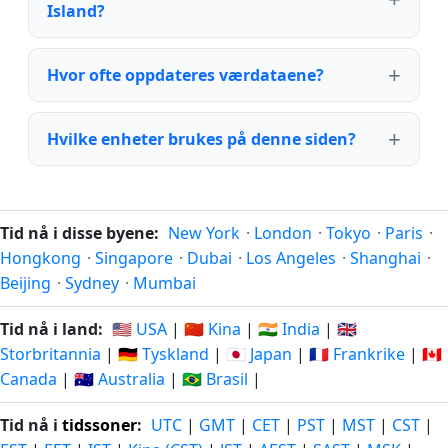
Island?
Hvor ofte oppdateres værdataene?
Hvilke enheter brukes på denne siden?
Tid nå i disse byene:
New York
·
London
·
Tokyo
·
Paris
·
Hongkong
·
Singapore
·
Dubai
·
Los Angeles
·
Shanghai
·
Beijing
·
Sydney
·
Mumbai
Tid nå i land:
🇺🇸 USA
|
🇨🇳 Kina
|
🇮🇳 India
|
🇬🇧
Storbritannia
|
🇩🇪 Tyskland
|
🇯🇵 Japan
|
🇫🇷 Frankrike
|
🇨🇦
Canada
|
🇦🇺 Australia
|
🇧🇷 Brasil
|
Tid nå i
tidssoner
:
UTC
|
GMT
|
CET
|
PST
|
MST
|
CST
|