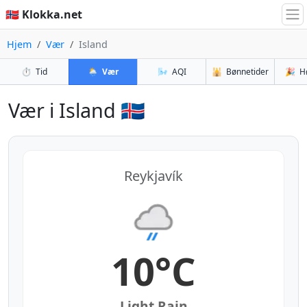
🇳🇴 Klokka.net
Hjem
Vær
Island
⏱️
Tid
🌦️
Vær
🌬️
AQI
🕌
Bønnetider
🎉
H
Vær i Island 🇮🇸
Reykjavík
10°C
Light Rain