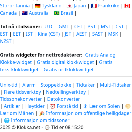
Storbritannia
|
🇩🇪 Tyskland
|
🇯🇵 Japan
|
🇫🇷 Frankrike
|
🇨🇦
Canada
|
🇦🇺 Australia
|
🇧🇷 Brasil
|
Tid nå i
tidssoner
:
UTC
|
GMT
|
CET
|
PST
|
MST
|
CST
|
EST
|
EET
|
IST
|
Kina (CST)
|
JST
|
AEST
|
SAST
|
MSK
|
NZST
|
Gratis
widgeter
for nettredaktører:
Gratis Analog
Klokke-widget
|
Gratis digital klokkwidget
|
Gratis
tekstklokkwidget
|
Gratis ordklokkwidget
Unix-tid
|
Alarm
|
Stoppeklokke
|
Tidtaker
|
Multi-Tidtaker
|
Flere tidsverktøy
|
Nedtellingverktøy
|
Tidssonekonverter
|
Datokonverter
|
Artikler
|
Høytider
|
⏰ Forstå tid
|
☀️ Lær om Solen
|
🌕
Lær om Månen
|
🎉 Informasjon om offentlige helligdager
|
🌐 Informasjon om tidssoner
2025 © Klokka.net - ⌚
Tid er 08:15:21