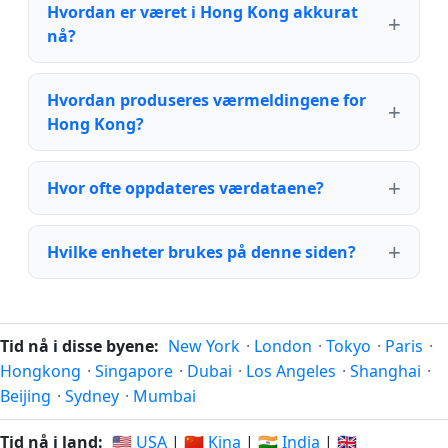
Hvordan er været i Hong Kong akkurat
nå?
Hvordan produseres værmeldingene for
Hong Kong?
Hvor ofte oppdateres værdataene?
Hvilke enheter brukes på denne siden?
Tid nå i disse byene:
New York
·
London
·
Tokyo
·
Paris
·
Hongkong
·
Singapore
·
Dubai
·
Los Angeles
·
Shanghai
·
Beijing
·
Sydney
·
Mumbai
Tid nå i land:
🇺🇸 USA
|
🇨🇳 Kina
|
🇮🇳 India
|
🇬🇧