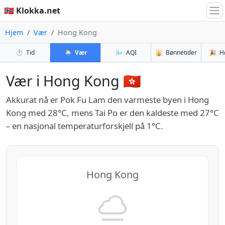
🇳🇴 Klokka.net
Hjem
Vær
Hong Kong
⏱️
Tid
🌦️
Vær
🌬️
AQI
🕌
Bønnetider
🎉
H
Vær i Hong Kong 🇭🇰
Akkurat nå er Pok Fu Lam den varmeste byen i Hong
Kong med 28°C, mens Tai Po er den kaldeste med 27°C
– en nasjonal temperaturforskjell på 1°C.
Hong Kong