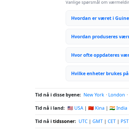
Vanlige spørsmål om værmelding
Hvordan er været i Guin
Hvordan produseres vær
Hvor ofte oppdateres væ
Hvilke enheter brukes på
Tid nå i disse byene:
New York
·
London
·
Tid nå i land:
🇺🇸 USA
|
🇨🇳 Kina
|
🇮🇳 India
Tid nå i
tidssoner
:
UTC
|
GMT
|
CET
|
PST