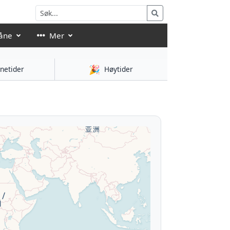
åne
Mer
🎉
netider
Høytider