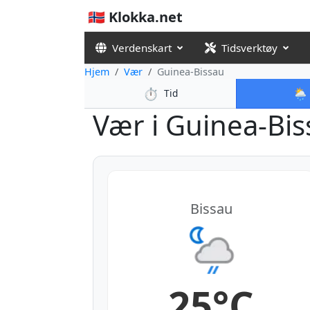
🇳🇴 Klokka.net
Verdenskart
Tidsverktøy
Hjem
Vær
Guinea-Bissau
⏱️
🌦️
Tid
Vær i Guinea-Biss
Bissau
25°C