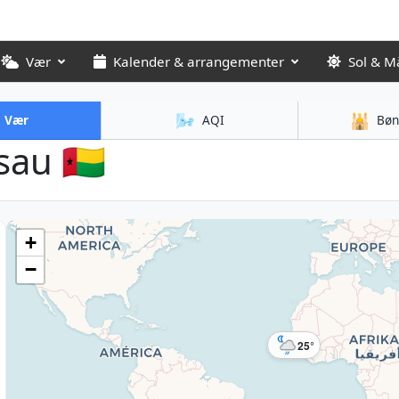
Vær
Kalender & arrangementer
Sol & M
🌬️
🕌
Vær
AQI
Bøn
au 🇬🇼
+
−
25°