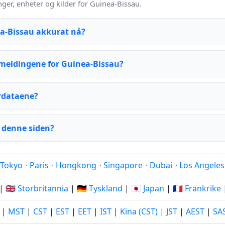
er, enheter og kilder for Guinea-Bissau.
ea-Bissau akkurat nå?
meldingene for Guinea-Bissau?
rdataene?
 denne siden?
Tokyo
·
Paris
·
Hongkong
·
Singapore
·
Dubai
·
Los Angeles
|
🇬🇧 Storbritannia
|
🇩🇪 Tyskland
|
🇯🇵 Japan
|
🇫🇷 Frankrike
|
MST
|
CST
|
EST
|
EET
|
IST
|
Kina (CST)
|
JST
|
AEST
|
SA