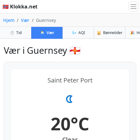
🇳🇴 Klokka.net
Hjem
Vær
Guernsey
⏱️
Tid
🌦️
Vær
🌬️
AQI
🕌
Bønnetider
🎉
H
Vær i Guernsey 🇬🇬
Saint Peter Port
20°C
Clear