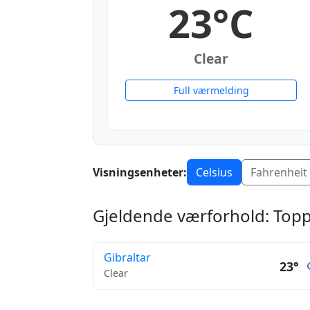
23°C
Clear
Full værmelding
Visningsenheter:
Celsius
Fahrenheit
Gjeldende værforhold: Toppb
Gibraltar
23°
Clear