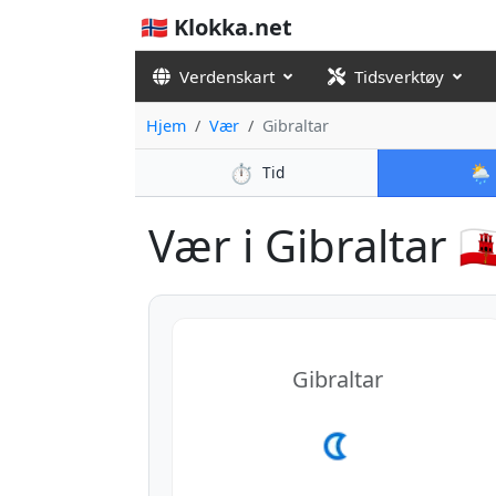
🇳🇴 Klokka.net
Verdenskart
Tidsverktøy
Hjem
Vær
Gibraltar
⏱️
🌦️
Tid
Vær i Gibraltar 🇬
Gibraltar