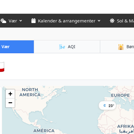
Vær
Kalender & arrangementer
Sol & M
🌬️
🕌
Vær
AQI
Bøn

+
−
23°