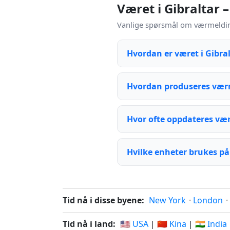
Været i Gibraltar 
Vanlige spørsmål om værmeldinge
Hvordan er været i Gibra
Hvordan produseres værm
Hvor ofte oppdateres væ
Hvilke enheter brukes på
Tid nå i disse byene:
New York
·
London
·
Tid nå i land:
🇺🇸 USA
|
🇨🇳 Kina
|
🇮🇳 India