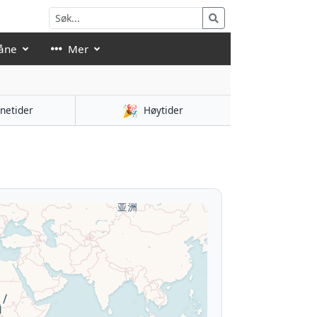
åne
Mer
🎉
netider
Høytider