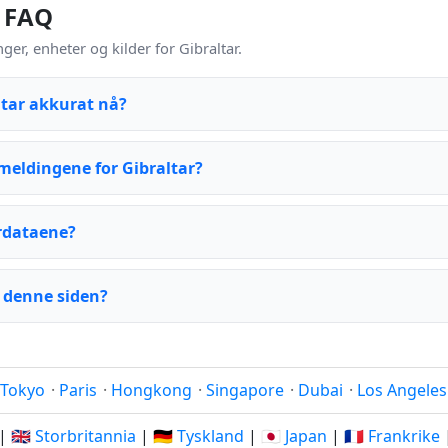
– FAQ
r, enheter og kilder for Gibraltar.
ltar akkurat nå?
eldingene for Gibraltar?
rdataene?
 denne siden?
Tokyo
·
Paris
·
Hongkong
·
Singapore
·
Dubai
·
Los Angeles
|
🇬🇧 Storbritannia
|
🇩🇪 Tyskland
|
🇯🇵 Japan
|
🇫🇷 Frankrike