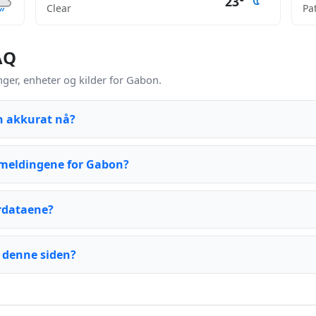
23°
Clear
Pa
AQ
er, enheter og kilder for Gabon.
n akkurat nå?
meldingene for Gabon?
rdataene?
 denne siden?