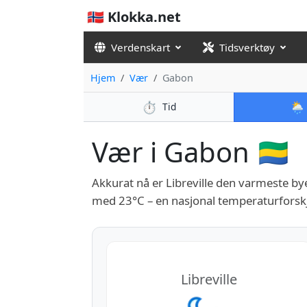
🇳🇴 Klokka.net
Verdenskart
Tidsverktøy
Hjem
Vær
Gabon
⏱️
🌦️
Tid
Vær i Gabon 🇬🇦
Akkurat nå er Libreville den varmeste b
med 23°C – en nasjonal temperaturforskj
Libreville