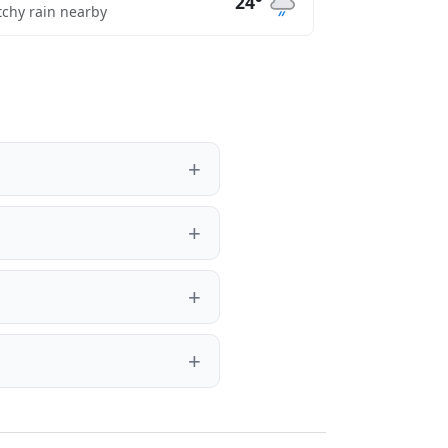
24°
tchy rain nearby