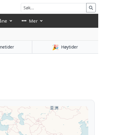
åne
Mer
🎉
netider
Høytider