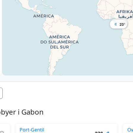
24°
24°
23°
pbyer i Gabon
Port-Gentil
O