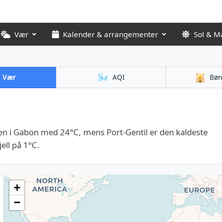
Vær
Kalender & arrangementer
Sol & M
🌬️
🕌
Vær
AQI
Bøn
yen i Gabon med 24°C, mens Port-Gentil er den kaldeste
ell på 1°C.
+
−