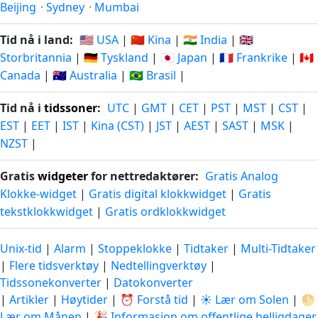
Beijing
·
Sydney
·
Mumbai
Tid nå i land:
🇺🇸 USA
|
🇨🇳 Kina
|
🇮🇳 India
|
🇬🇧
Storbritannia
|
🇩🇪 Tyskland
|
🇯🇵 Japan
|
🇫🇷 Frankrike
|
🇨🇦
Canada
|
🇦🇺 Australia
|
🇧🇷 Brasil
|
Tid nå i
tidssoner
:
UTC
|
GMT
|
CET
|
PST
|
MST
|
CST
|
EST
|
EET
|
IST
|
Kina (CST)
|
JST
|
AEST
|
SAST
|
MSK
|
NZST
|
Gratis
widgeter
for nettredaktører:
Gratis Analog
Klokke-widget
|
Gratis digital klokkwidget
|
Gratis
tekstklokkwidget
|
Gratis ordklokkwidget
Unix-tid
|
Alarm
|
Stoppeklokke
|
Tidtaker
|
Multi-Tidtaker
|
Flere tidsverktøy
|
Nedtellingverktøy
|
Tidssonekonverter
|
Datokonverter
|
Artikler
|
Høytider
|
⏰ Forstå tid
|
☀️ Lær om Solen
|
🌕
Lær om Månen
|
🎉 Informasjon om offentlige helligdager