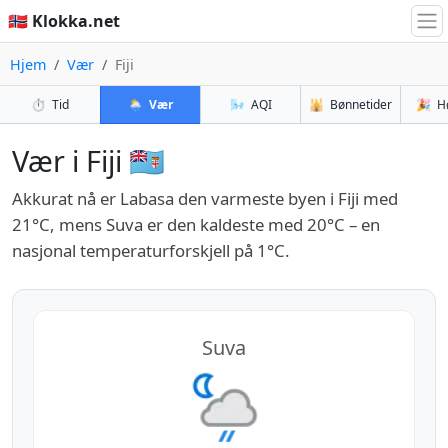
🇳🇴 Klokka.net
Hjem
Vær
Fiji
⏱️
Tid
🌦️
Vær
🌬️
AQI
🕌
Bønnetider
🎉
H
Vær i Fiji 🇫🇯
Akkurat nå er Labasa den varmeste byen i Fiji med
21°C, mens Suva er den kaldeste med 20°C – en
nasjonal temperaturforskjell på 1°C.
Suva