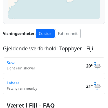
Visningsenheter:
Celsius
Fahrenheit
Gjeldende værforhold: Toppbyer i Fiji
Suva
20°
Light rain shower
Labasa
21°
Patchy rain nearby
Været i Fiji – FAQ