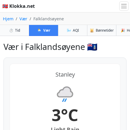
🇳🇴 Klokka.net
Hjem
Vær
Falklandsøyene
⏱️
Tid
🌦️
Vær
🌬️
AQI
🕌
Bønnetider
🎉
H
Vær i Falklandsøyene 🇫🇰
Stanley
3°C
Light Rain