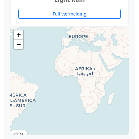
Full værmelding
+
−
3°