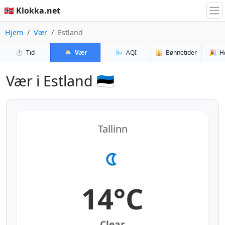
🇳🇴 Klokka.net
Hjem
Vær
Estland
⏱️
Tid
🌦️
Vær
🌬️
AQI
🕌
Bønnetider
🎉
H
Vær i Estland 🇪🇪
Tallinn
14°C
Clear