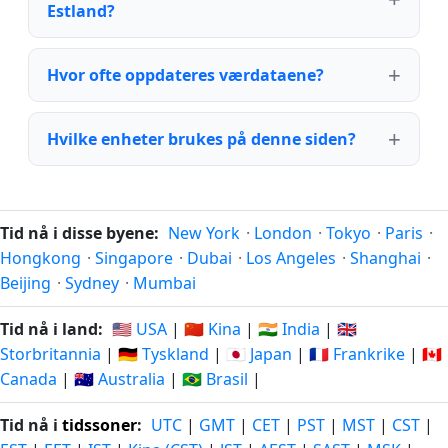
Estland?
Hvor ofte oppdateres værdataene?
Hvilke enheter brukes på denne siden?
Tid nå i disse byene:
New York
·
London
·
Tokyo
·
Paris
·
Hongkong
·
Singapore
·
Dubai
·
Los Angeles
·
Shanghai
·
Beijing
·
Sydney
·
Mumbai
Tid nå i land:
🇺🇸 USA
|
🇨🇳 Kina
|
🇮🇳 India
|
🇬🇧
Storbritannia
|
🇩🇪 Tyskland
|
🇯🇵 Japan
|
🇫🇷 Frankrike
|
🇨🇦
Canada
|
🇦🇺 Australia
|
🇧🇷 Brasil
|
Tid nå i
tidssoner
:
UTC
|
GMT
|
CET
|
PST
|
MST
|
CST
|