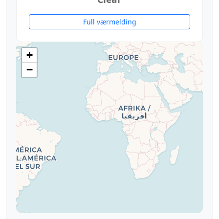
Full værmelding
14°
+
−