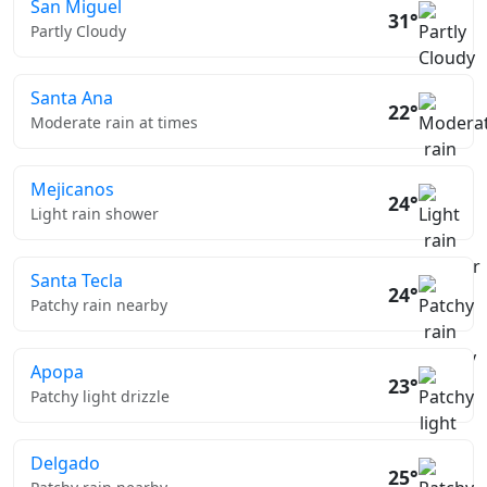
San Miguel
31°
Partly Cloudy
Santa Ana
22°
Moderate rain at times
Mejicanos
24°
Light rain shower
Santa Tecla
24°
Patchy rain nearby
Apopa
23°
Patchy light drizzle
Delgado
25°