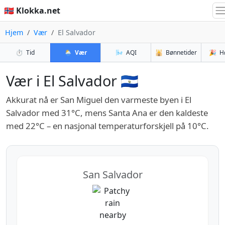
🇳🇴 Klokka.net
Hjem
Vær
El Salvador
⏱️
Tid
🌦️
Vær
🌬️
AQI
🕌
Bønnetider
🎉
H
Vær i El Salvador 🇸🇻
Akkurat nå er San Miguel den varmeste byen i El
Salvador med 31°C, mens Santa Ana er den kaldeste
med 22°C – en nasjonal temperaturforskjell på 10°C.
San Salvador