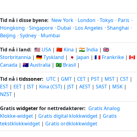
Tid nå i disse byene:
New York
·
London
·
Tokyo
·
Paris
·
Hongkong
·
Singapore
·
Dubai
·
Los Angeles
·
Shanghai
·
Beijing
·
Sydney
·
Mumbai
Tid nå i land:
🇺🇸 USA
|
🇨🇳 Kina
|
🇮🇳 India
|
🇬🇧
Storbritannia
|
🇩🇪 Tyskland
|
🇯🇵 Japan
|
🇫🇷 Frankrike
|
🇨🇦
Canada
|
🇦🇺 Australia
|
🇧🇷 Brasil
|
Tid nå i
tidssoner
:
UTC
|
GMT
|
CET
|
PST
|
MST
|
CST
|
EST
|
EET
|
IST
|
Kina (CST)
|
JST
|
AEST
|
SAST
|
MSK
|
NZST
|
Gratis
widgeter
for nettredaktører:
Gratis Analog
Klokke-widget
|
Gratis digital klokkwidget
|
Gratis
tekstklokkwidget
|
Gratis ordklokkwidget