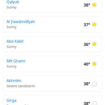
Qalyub
38°
Sunny
Al Ḩawāmidīyah
37°
Sunny
Abū Kabīr
36°
Sunny
Mīt Ghamr
40°
Sunny
Akhmīm
38°
Severe sandstorm
Girga
38°