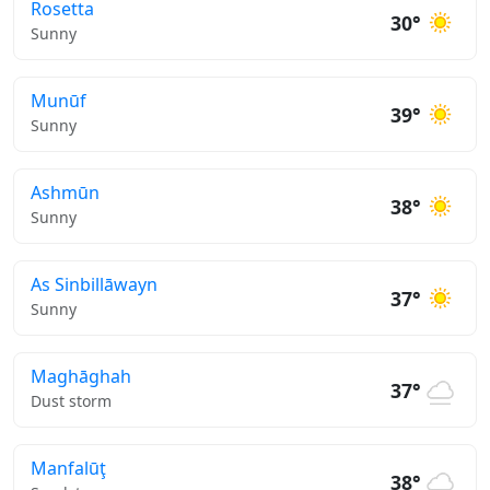
Rosetta
30°
Sunny
Munūf
39°
Sunny
Ashmūn
38°
Sunny
As Sinbillāwayn
37°
Sunny
Maghāghah
37°
Dust storm
Manfalūţ
38°