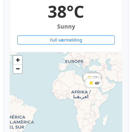
38°C
Sunny
Full værmelding
+
−
30°
35°
39°
37°
38°
38°
38°
38°
38°
37°
39°
40°