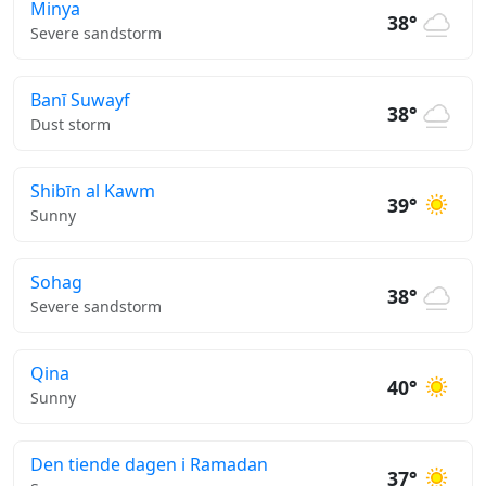
Minya
38°
Severe sandstorm
Banī Suwayf
38°
Dust storm
Shibīn al Kawm
39°
Sunny
Sohag
38°
Severe sandstorm
Qina
40°
Sunny
Den tiende dagen i Ramadan
37°