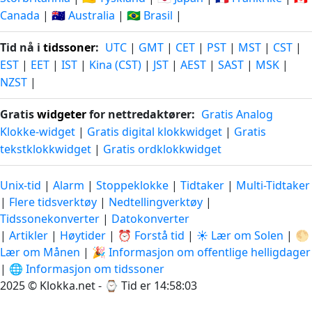
Canada
|
🇦🇺 Australia
|
🇧🇷 Brasil
|
Tid nå i
tidssoner
:
UTC
|
GMT
|
CET
|
PST
|
MST
|
CST
|
EST
|
EET
|
IST
|
Kina (CST)
|
JST
|
AEST
|
SAST
|
MSK
|
NZST
|
Gratis
widgeter
for nettredaktører:
Gratis Analog
Klokke-widget
|
Gratis digital klokkwidget
|
Gratis
tekstklokkwidget
|
Gratis ordklokkwidget
Unix-tid
|
Alarm
|
Stoppeklokke
|
Tidtaker
|
Multi-Tidtaker
|
Flere tidsverktøy
|
Nedtellingverktøy
|
Tidssonekonverter
|
Datokonverter
|
Artikler
|
Høytider
|
⏰ Forstå tid
|
☀️ Lær om Solen
|
🌕
Lær om Månen
|
🎉 Informasjon om offentlige helligdager
|
🌐 Informasjon om tidssoner
2025 © Klokka.net - ⌚
Tid er 14:58:04