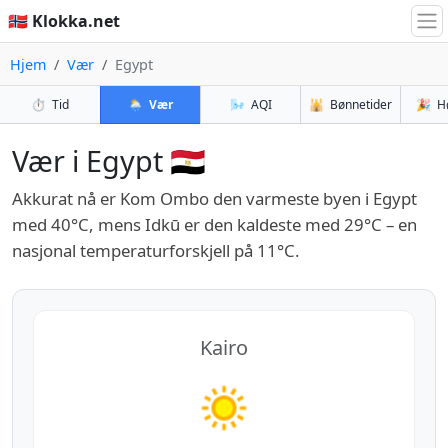
🇳🇴 Klokka.net
Hjem
Vær
Egypt
⏱️
Tid
🌦️
Vær
🌬️
AQI
🕌
Bønnetider
🎉
H
Vær i Egypt 🇪🇬
Akkurat nå er Kom Ombo den varmeste byen i Egypt
med 40°C, mens Idkū er den kaldeste med 29°C – en
nasjonal temperaturforskjell på 11°C.
Kairo