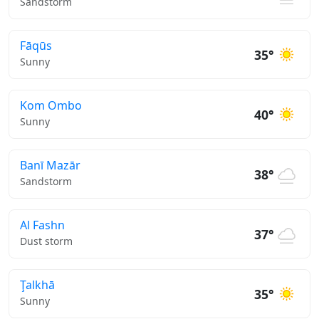
Sandstorm
Fāqūs
35°
Sunny
Kom Ombo
40°
Sunny
Banī Mazār
38°
Sandstorm
Al Fashn
37°
Dust storm
Ţalkhā
35°
Sunny