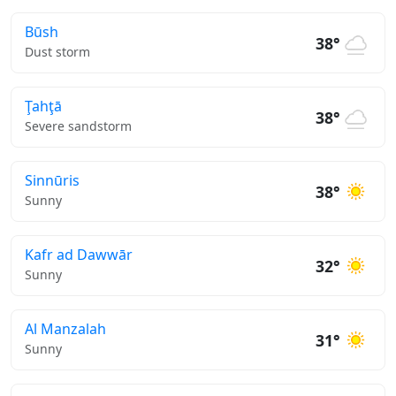
Būsh
38°
Dust storm
Ţahţā
38°
Severe sandstorm
Sinnūris
38°
Sunny
Kafr ad Dawwār
32°
Sunny
Al Manzalah
31°
Sunny