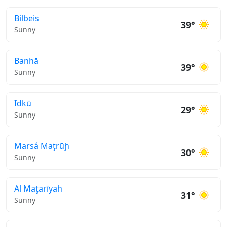
Bilbeis
39°
Sunny
Banhā
39°
Sunny
Idkū
29°
Sunny
Marsá Maţrūḩ
30°
Sunny
Al Maţarīyah
31°
Sunny