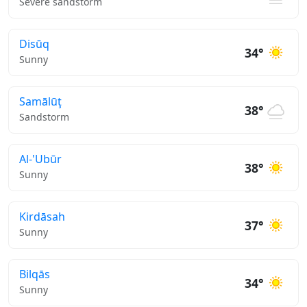
Severe sandstorm
Disūq
34°
Sunny
Samālūţ
38°
Sandstorm
Al-'Ubūr
38°
Sunny
Kirdāsah
37°
Sunny
Bilqās
34°
Sunny