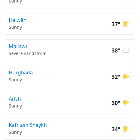
Sunny
Ḩalwān
37°
Sunny
Mallawī
38°
Severe sandstorm
Hurghada
32°
Sunny
Arīsh
30°
Sunny
Kafr ash Shaykh
34°
Sunny