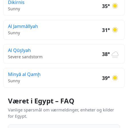
Dikirnis
35°
Sunny
Al Jammālīyah
31°
Sunny
Al Qūşīyah
38°
Severe sandstorm
Minyā al Qamḩ
39°
Sunny
Været i Egypt – FAQ
Vanlige spørsmål om værmeldinger, enheter og kilder
for Egypt.