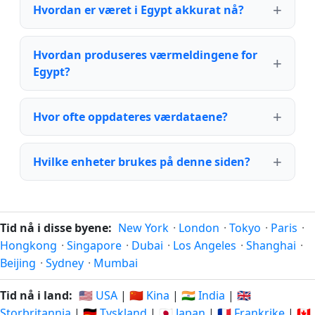
Hvordan er været i Egypt akkurat nå?
Hvordan produseres værmeldingene for
Egypt?
Hvor ofte oppdateres værdataene?
Hvilke enheter brukes på denne siden?
Tid nå i disse byene:
New York
·
London
·
Tokyo
·
Paris
·
Hongkong
·
Singapore
·
Dubai
·
Los Angeles
·
Shanghai
·
Beijing
·
Sydney
·
Mumbai
Tid nå i land:
🇺🇸 USA
|
🇨🇳 Kina
|
🇮🇳 India
|
🇬🇧
Storbritannia
|
🇩🇪 Tyskland
|
🇯🇵 Japan
|
🇫🇷 Frankrike
|
🇨🇦