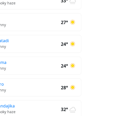
33°
oky haze
27°
nny
tadi
24°
nny
oma
24°
nny
iro
28°
nny
ndajika
32°
oky haze