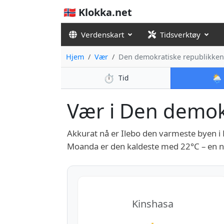
🇳🇴 Klokka.net
Verdenskart
Tidsverktøy
Hjem
Vær
Den demokratiske republikke
⏱️
🌦️
Tid
Vær i Den demokr
Akkurat nå er Ilebo den varmeste byen 
Moanda er den kaldeste med 22°C – en na
Kinshasa