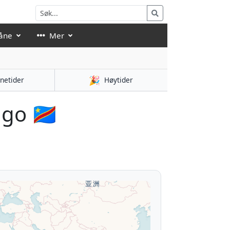
åne
Mer
🎉
netider
Høytider
o 🇨🇩