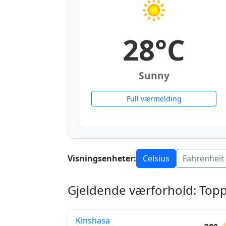
28°C
Sunny
Full værmelding
Visningsenheter:
Celsius
Fahrenheit
Gjeldende værforhold: Top
Kinshasa