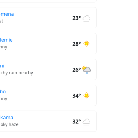
emena
23°
st
lemie
28°
nny
ni
26°
tchy rain nearby
ebo
34°
nny
ukama
32°
oky haze