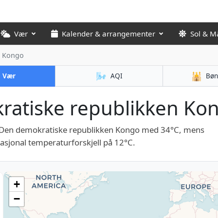
Vær
Kalender & arrangementer
Sol & M
n Kongo
🌬️
🕌
Vær
AQI
Bøn
atiske republikken Kong
i Den demokratiske republikken Kongo med 34°C, mens
sjonal temperaturforskjell på 12°C.
+
−