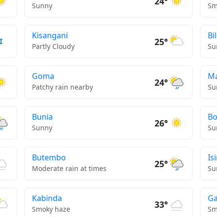
24°
Sunny
Sm
Kisangani
Bil
25°
Partly Cloudy
Su
Goma
Ma
24°
Patchy rain nearby
Su
Bunia
B
26°
Sunny
Su
Butembo
Is
25°
Moderate rain at times
Su
Kabinda
Ga
33°
Smoky haze
Sm