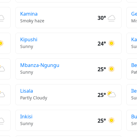
Kamina
G
30°
Smoky haze
Mi
Kipushi
Ka
24°
Sunny
Su
Mbanza-Ngungu
Be
25°
Sunny
Pa
Lisala
Il
25°
Partly Cloudy
Su
Inkisi
B
25°
Sunny
Sm