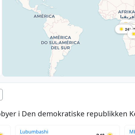
27
27°
28°
24°
24°
pbyer i Den demokratiske republikken 
Lubumbashi
Mb