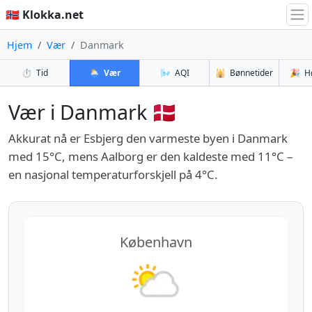
🇳🇴 Klokka.net
Hjem
Vær
Danmark
⏱️
Tid
🌦️
Vær
🌬️
AQI
🕌
Bønnetider
🎉
H
Vær i Danmark 🇩🇰
Akkurat nå er Esbjerg den varmeste byen i Danmark
med 15°C, mens Aalborg er den kaldeste med 11°C –
en nasjonal temperaturforskjell på 4°C.
København