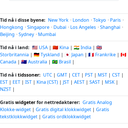
Tid nå i disse byene:
New York
·
London
·
Tokyo
·
Paris
·
Hongkong
·
Singapore
·
Dubai
·
Los Angeles
·
Shanghai
·
Beijing
·
Sydney
·
Mumbai
Tid nå i land:
🇺🇸 USA
|
🇨🇳 Kina
|
🇮🇳 India
|
🇬🇧
Storbritannia
|
🇩🇪 Tyskland
|
🇯🇵 Japan
|
🇫🇷 Frankrike
|
🇨🇦
Canada
|
🇦🇺 Australia
|
🇧🇷 Brasil
|
Tid nå i
tidssoner
:
UTC
|
GMT
|
CET
|
PST
|
MST
|
CST
|
EST
|
EET
|
IST
|
Kina (CST)
|
JST
|
AEST
|
SAST
|
MSK
|
NZST
|
Gratis
widgeter
for nettredaktører:
Gratis Analog
Klokke-widget
|
Gratis digital klokkwidget
|
Gratis
tekstklokkwidget
|
Gratis ordklokkwidget