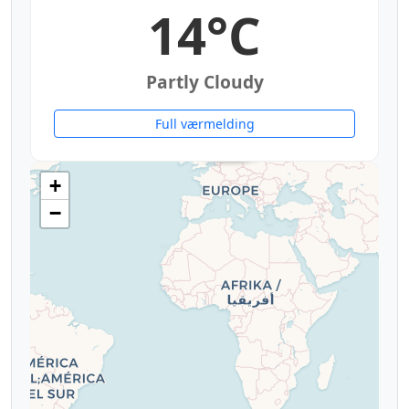
14°C
Partly Cloudy
Full værmelding
11°
14°
15°
+
−