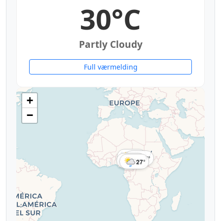
30°C
Partly Cloudy
Full værmelding
+
−
30°
27°
26°
27°