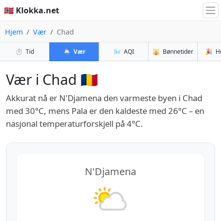
🇳🇴 Klokka.net
Hjem
Vær
Chad
⏱️
Tid
🌦️
Vær
🌬️
AQI
🕌
Bønnetider
🎉
H
Vær i Chad 🇹🇩
Akkurat nå er N'Djamena den varmeste byen i Chad
med 30°C, mens Pala er den kaldeste med 26°C – en
nasjonal temperaturforskjell på 4°C.
N'Djamena