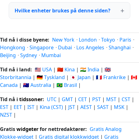
Hvilke enheter brukes på denne siden?
Tid nå i disse byene:
New York
·
London
·
Tokyo
·
Paris
·
Hongkong
·
Singapore
·
Dubai
·
Los Angeles
·
Shanghai
·
Beijing
·
Sydney
·
Mumbai
Tid nå i land:
🇺🇸 USA
|
🇨🇳 Kina
|
🇮🇳 India
|
🇬🇧
Storbritannia
|
🇩🇪 Tyskland
|
🇯🇵 Japan
|
🇫🇷 Frankrike
|
🇨🇦
Canada
|
🇦🇺 Australia
|
🇧🇷 Brasil
|
Tid nå i
tidssoner
:
UTC
|
GMT
|
CET
|
PST
|
MST
|
CST
|
EST
|
EET
|
IST
|
Kina (CST)
|
JST
|
AEST
|
SAST
|
MSK
|
NZST
|
Gratis
widgeter
for nettredaktører:
Gratis Analog
Klokke-widget
|
Gratis digital klokkwidget
|
Gratis