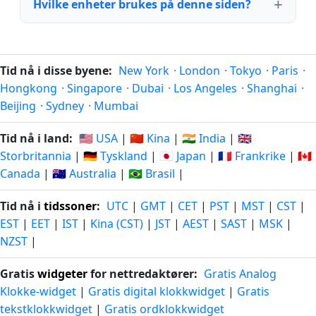
Hvilke enheter brukes på denne siden?
Tid nå i disse byene:
New York
·
London
·
Tokyo
·
Paris
·
Hongkong
·
Singapore
·
Dubai
·
Los Angeles
·
Shanghai
·
Beijing
·
Sydney
·
Mumbai
Tid nå i land:
🇺🇸 USA
|
🇨🇳 Kina
|
🇮🇳 India
|
🇬🇧
Storbritannia
|
🇩🇪 Tyskland
|
🇯🇵 Japan
|
🇫🇷 Frankrike
|
🇨🇦
Canada
|
🇦🇺 Australia
|
🇧🇷 Brasil
|
Tid nå i
tidssoner
:
UTC
|
GMT
|
CET
|
PST
|
MST
|
CST
|
EST
|
EET
|
IST
|
Kina (CST)
|
JST
|
AEST
|
SAST
|
MSK
|
NZST
|
Gratis
widgeter
for nettredaktører:
Gratis Analog
Klokke-widget
|
Gratis digital klokkwidget
|
Gratis
tekstklokkwidget
|
Gratis ordklokkwidget