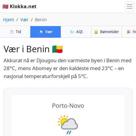
🇳🇴 Klokka.net
Hjem
Vær
Benin
⏱️
Tid
🌦️
Vær
🌬️
AQI
🕌
Bønnetider
🎉
H
Vær i Benin 🇧🇯
Akkurat nå er Djougou den varmeste byen i Benin med
28°C, mens Abomey er den kaldeste med 23°C – en
nasjonal temperaturforskjell på 5°C.
Porto-Novo