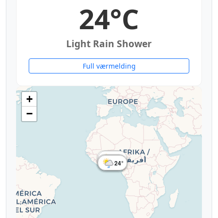
24°C
Light Rain Shower
Full værmelding
+
−
28°
27°
23°
23°
24°
24°
24°
24°
24°