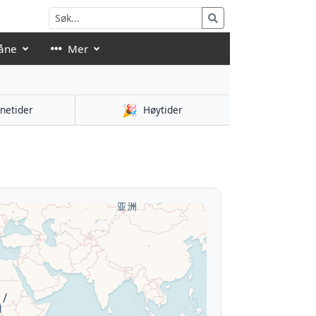
åne
Mer
🎉
netider
Høytider