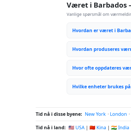
Været i Barbados 
Vanlige spørsmål om værmelding
Hvordan er været i Barb
Hvordan produseres vær
Hvor ofte oppdateres væ
Hvilke enheter brukes på
Tid nå i disse byene:
New York
·
London
·
Tid nå i land:
🇺🇸 USA
|
🇨🇳 Kina
|
🇮🇳 India