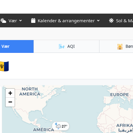
Vær
Kalender & arrangementer
Sol & M
🌬️
🕌
Vær
AQI
Bøn
🇧
+
−
27°