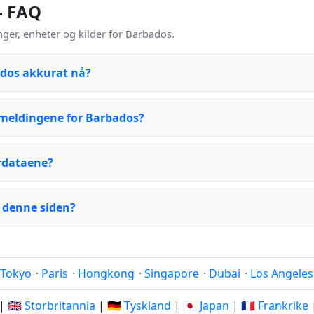
– FAQ
er, enheter og kilder for Barbados.
ados akkurat nå?
meldingene for Barbados?
rdataene?
 denne siden?
Tokyo
·
Paris
·
Hongkong
·
Singapore
·
Dubai
·
Los Angeles
|
🇬🇧 Storbritannia
|
🇩🇪 Tyskland
|
🇯🇵 Japan
|
🇫🇷 Frankrike