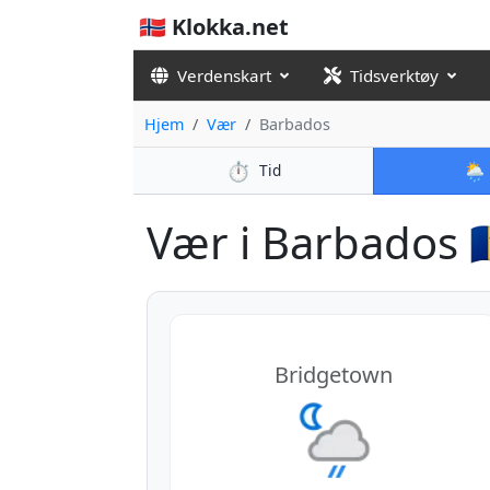
🇳🇴 Klokka.net
Verdenskart
Tidsverktøy
Hjem
Vær
Barbados
⏱️
🌦️
Tid
Vær i Barbados 🇧
Bridgetown