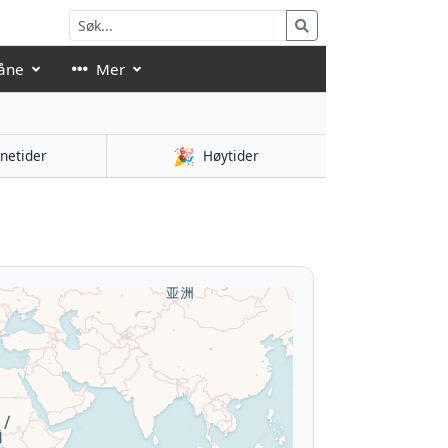
åne
Mer
🎉
netider
Høytider