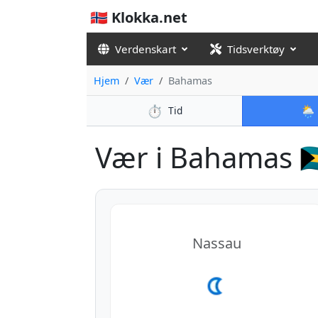
🇳🇴 Klokka.net
Verdenskart
Tidsverktøy
Hjem
Vær
Bahamas
⏱️
🌦️
Tid
Vær i Bahamas 🇧
Nassau