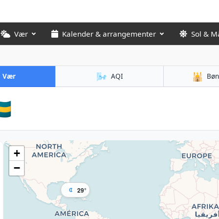
Vær
Kalender & arrangementer
Sol & M
🌬️
🕌
Vær
AQI
Bøn
🇸
+
−
29°