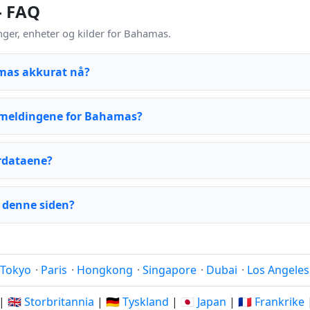
– FAQ
er, enheter og kilder for Bahamas.
mas akkurat nå?
meldingene for Bahamas?
rdataene?
 denne siden?
Tokyo
·
Paris
·
Hongkong
·
Singapore
·
Dubai
·
Los Angeles
|
🇬🇧 Storbritannia
|
🇩🇪 Tyskland
|
🇯🇵 Japan
|
🇫🇷 Frankrike