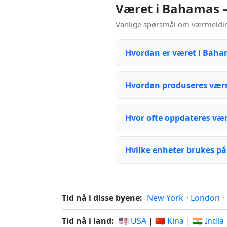
Været i Bahamas 
Vanlige spørsmål om værmelding
Hvordan er været i Baha
Hvordan produseres vær
Hvor ofte oppdateres væ
Hvilke enheter brukes på
Tid nå i disse byene:
New York
·
London
·
Tid nå i land:
🇺🇸 USA
|
🇨🇳 Kina
|
🇮🇳 India