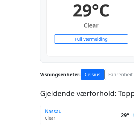
29°C
Clear
Full værmelding
Visningsenheter:
Celsius
Fahrenheit
Gjeldende værforhold: Top
Nassau
29°
Clear