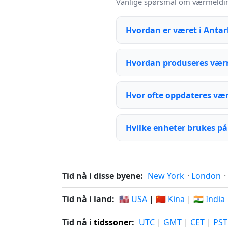
Vanlige spørsmål om værmeldinge
Hvordan er været i Antar
Hvordan produseres værm
Hvor ofte oppdateres væ
Hvilke enheter brukes på
Tid nå i disse byene:
New York
·
London
·
Tid nå i land:
🇺🇸 USA
|
🇨🇳 Kina
|
🇮🇳 India
Tid nå i
tidssoner
:
UTC
|
GMT
|
CET
|
PST