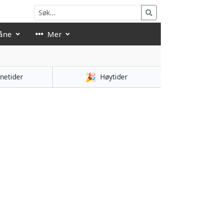
åne
Mer
🎉
netider
Høytider