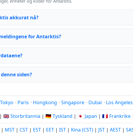
r, enheter og kilder for Antarktis.
ktis akkurat nå?
eldingene for Antarktis?
rdataene?
 denne siden?
Tokyo
·
Paris
·
Hongkong
·
Singapore
·
Dubai
·
Los Angeles
|
🇬🇧 Storbritannia
|
🇩🇪 Tyskland
|
🇯🇵 Japan
|
🇫🇷 Frankrike
|
MST
|
CST
|
EST
|
EET
|
IST
|
Kina (CST)
|
JST
|
AEST
|
SA