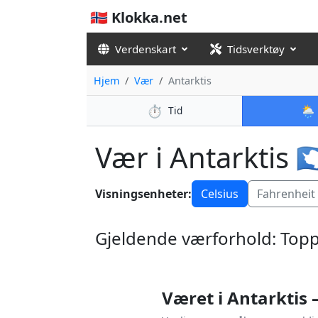
🇳🇴 Klokka.net
Verdenskart
Tidsverktøy
Hjem
Vær
Antarktis
⏱️
🌦️
Tid
Vær i Antarktis 🇦
Visningsenheter:
Celsius
Fahrenheit
Gjeldende værforhold: Toppb
Været i Antarktis 