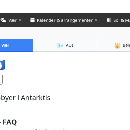
Vær
Kalender & arrangementer
Sol & M
🌬️
🕌
Vær
AQI
Bøn
🇶
yer i Antarktis
– FAQ