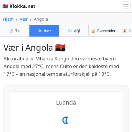
🇳🇴 Klokka.net
Hjem
Vær
Angola
⏱️
Tid
🌦️
Vær
🌬️
AQI
🕌
Bønnetider
🎉
H
Vær i Angola 🇦🇴
Akkurat nå er Mbanza Kongo den varmeste byen i
Angola med 27°C, mens Cuito er den kaldeste med
17°C – en nasjonal temperaturforskjell på 10°C.
Luanda