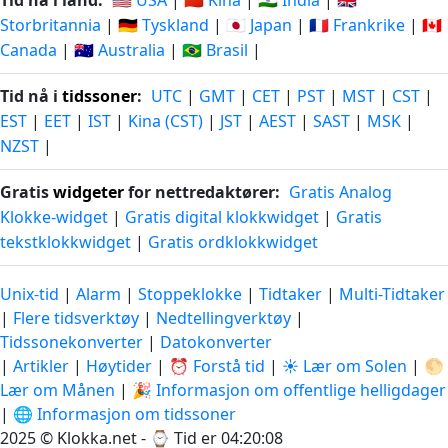
Tid nå i land:
🇺🇸 USA
|
🇨🇳 Kina
|
🇮🇳 India
|
🇬🇧
Storbritannia
|
🇩🇪 Tyskland
|
🇯🇵 Japan
|
🇫🇷 Frankrike
|
🇨🇦
Canada
|
🇦🇺 Australia
|
🇧🇷 Brasil
|
Tid nå i
tidssoner
:
UTC
|
GMT
|
CET
|
PST
|
MST
|
CST
|
EST
|
EET
|
IST
|
Kina (CST)
|
JST
|
AEST
|
SAST
|
MSK
|
NZST
|
Gratis
widgeter
for nettredaktører:
Gratis Analog
Klokke-widget
|
Gratis digital klokkwidget
|
Gratis
tekstklokkwidget
|
Gratis ordklokkwidget
Unix-tid
|
Alarm
|
Stoppeklokke
|
Tidtaker
|
Multi-Tidtaker
|
Flere tidsverktøy
|
Nedtellingverktøy
|
Tidssonekonverter
|
Datokonverter
|
Artikler
|
Høytider
|
⏰ Forstå tid
|
☀️ Lær om Solen
|
🌕
Lær om Månen
|
🎉 Informasjon om offentlige helligdager
|
🌐 Informasjon om tidssoner
2025 © Klokka.net - ⌚
Tid er 04:20:08