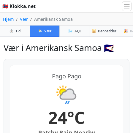
🇳🇴 Klokka.net
Hjem
Vær
Amerikansk Samoa
⏱️
Tid
🌦️
Vær
🌬️
AQI
🕌
Bønnetider
🎉
H
Vær i Amerikansk Samoa 🇦🇸
Pago Pago
24°C
Patchy Rain Nearby