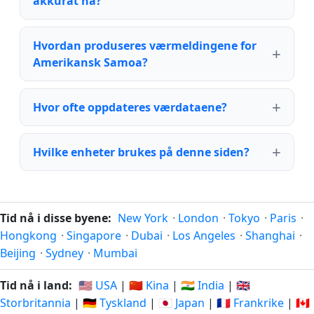
akkurat nå?
Hvordan produseres værmeldingene for
Amerikansk Samoa?
Hvor ofte oppdateres værdataene?
Hvilke enheter brukes på denne siden?
Tid nå i disse byene:
New York
·
London
·
Tokyo
·
Paris
·
Hongkong
·
Singapore
·
Dubai
·
Los Angeles
·
Shanghai
·
Beijing
·
Sydney
·
Mumbai
Tid nå i land:
🇺🇸 USA
|
🇨🇳 Kina
|
🇮🇳 India
|
🇬🇧
Storbritannia
|
🇩🇪 Tyskland
|
🇯🇵 Japan
|
🇫🇷 Frankrike
|
🇨🇦