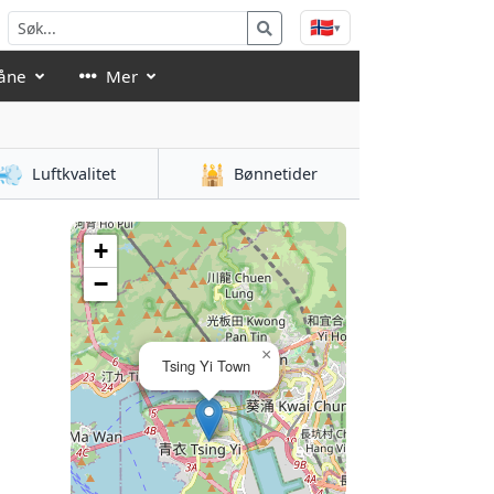
🇳🇴
▾
åne
Mer
💨
🕌
Luftkvalitet
Bønnetider
+
−
×
Tsing Yi Town