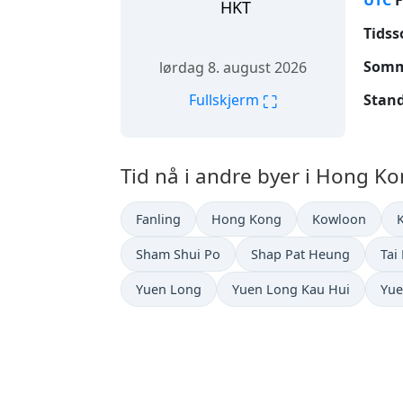
UTC
F
HKT
Tidss
Somme
lørdag 8. august 2026
⛶
Stand
Fullskjerm
Tid nå i andre byer i Hong Ko
Fanling
Hong Kong
Kowloon
Sham Shui Po
Shap Pat Heung
Tai
Yuen Long
Yuen Long Kau Hui
Yue