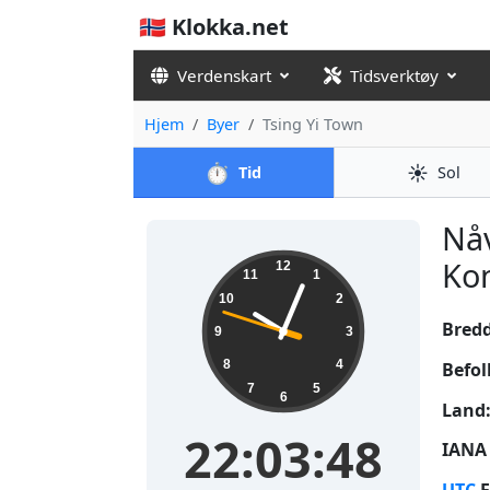
🇳🇴 Klokka.net
Verdenskart
Tidsverktøy
Hjem
Byer
Tsing Yi Town
⏱️
☀️
Tid
Sol
Nåv
22:03:48
Kon
12
11
1
10
2
Bred
9
3
8
4
Befol
7
5
6
Land
22:03:48
IANA 