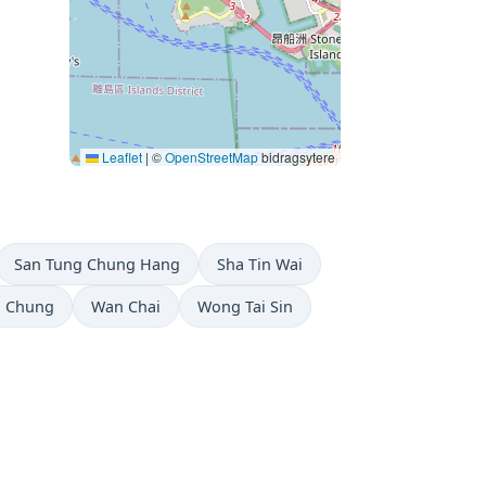
Leaflet
|
©
OpenStreetMap
bidragsytere
San Tung Chung Hang
Sha Tin Wai
g Chung
Wan Chai
Wong Tai Sin