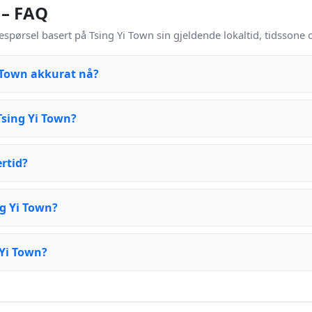
 – FAQ
espørsel basert på Tsing Yi Town sin gjeldende lokaltid, tidssone
i Town akkurat nå?
Tsing Yi Town?
rtid?
ng Yi Town?
 Yi Town?