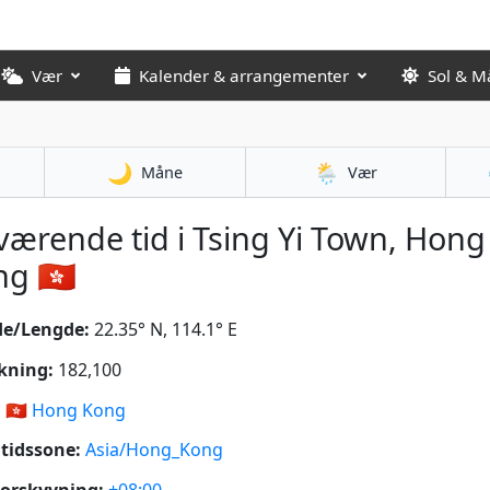
Vær
Kalender & arrangementer
Sol & M
🌙
🌦️
Måne
Vær
ærende tid i Tsing Yi Town, Hong
g 🇭🇰
de/Lengde:
22.35° N, 114.1° E
kning:
182,100
:
🇭🇰
Hong Kong
tidssone:
Asia/Hong_Kong