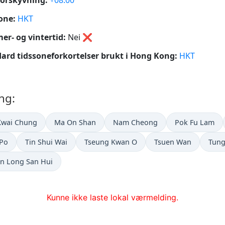
orskyvning:
+08:00
one:
HKT
r- og vintertid:
Nei
❌
ard tidssoneforkortelser brukt i Hong Kong:
HKT
ng:
Kwai Chung
Ma On Shan
Nam Cheong
Pok Fu Lam
 Po
Tin Shui Wai
Tseung Kwan O
Tsuen Wan
Tun
n Long San Hui
Kunne ikke laste lokal værmelding.