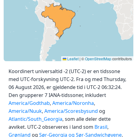
Leaflet
|
©
OpenStreetMap
contributors
Koordinert universaltid -2 (UTC-2) er en tidssone
med UTC-forskyvning UTC-2. Fra og med Thursday,
06 August 2026, er gjeldende tid i UTC-2 06:32:24.
Den grupperer 7 IANA-tidssoner, inkludert
America/Godthab
,
America/Noronha
,
America/Nuuk
,
America/Scoresbysund
og
Atlantic/South_Georgia
, som alle deler dette
avviket. UTC-2 observeres i land som
Brasil
,
Grønland
og
Sør-Georgia og Sør-Sandwichøyene
.