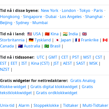
Tid nå i disse byene:
New York
·
London
·
Tokyo
·
Paris
·
Hongkong
·
Singapore
·
Dubai
·
Los Angeles
·
Shanghai
·
Beijing
·
Sydney
·
Mumbai
Tid nå i land:
🇺🇸 USA
|
🇨🇳 Kina
|
🇮🇳 India
|
🇬🇧
Storbritannia
|
🇩🇪 Tyskland
|
🇯🇵 Japan
|
🇫🇷 Frankrike
|
🇨🇦
Canada
|
🇦🇺 Australia
|
🇧🇷 Brasil
|
Tid nå i
tidssoner
:
UTC
|
GMT
|
CET
|
PST
|
MST
|
CST
|
EST
|
EET
|
IST
|
Kina (CST)
|
JST
|
AEST
|
SAST
|
MSK
|
NZST
|
Gratis
widgeter
for nettredaktører:
Gratis Analog
Klokke-widget
|
Gratis digital klokkwidget
|
Gratis
tekstklokkwidget
|
Gratis ordklokkwidget
Unix-tid
|
Alarm
|
Stoppeklokke
|
Tidtaker
|
Multi-Tidtaker