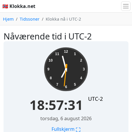
🇳🇴 Klokka.net
Hjem
Tidssoner
Klokka nå i UTC-2
Nåværende tid i UTC-2
18:57:32
12
11
1
10
2
9
3
8
4
7
5
6
UTC-2
18:57:32
torsdag, 6 august 2026
⛶
Fullskjerm