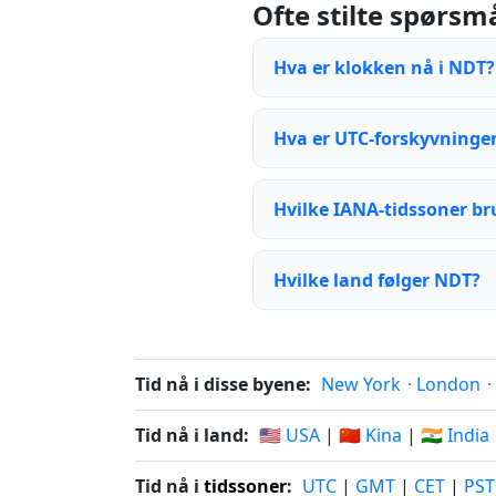
Ofte stilte spørsm
Hva er klokken nå i NDT?
Hva er UTC-forskyvningen
Hvilke IANA-tidssoner b
Hvilke land følger NDT?
Tid nå i disse byene:
New York
·
London
·
Tid nå i land:
🇺🇸 USA
|
🇨🇳 Kina
|
🇮🇳 India
Tid nå i
tidssoner
:
UTC
|
GMT
|
CET
|
PST