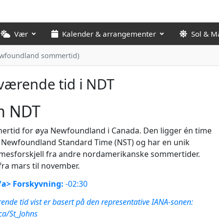
Vær
Kalender & arrangementer
Sol & M
ewfoundland sommertid)
ærende tid i NDT
 NDT
rtid for øya Newfoundland i Canada. Den ligger én time
 Newfoundland Standard Time (NST) og har en unik
imesforskjell fra andre nordamerikanske sommertider.
 fra mars til november.
a> Forskyvning:
-02:30
nde tid vist er basert på den representative IANA-sonen:
ca/St_Johns