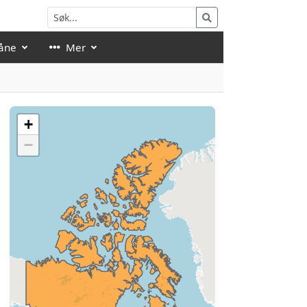
åne
Mer
+
−