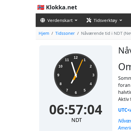
🇳🇴 Klokka.net
Verdenskart
Tidsverktøy
Hjem
Tidssoner
Nåværende tid i NDT (N
Nåv
06:57:04
12
11
1
Om
10
2
9
3
Somme
8
4
foran
7
5
halvt
6
Aktiv
06:57:04
UTC</
NDT
Nåvære
Ameri