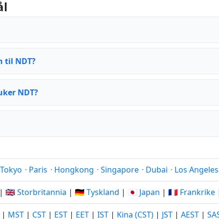
ål
 til NDT?
ruker NDT?
Tokyo
·
Paris
·
Hongkong
·
Singapore
·
Dubai
·
Los Angeles
|
🇬🇧 Storbritannia
|
🇩🇪 Tyskland
|
🇯🇵 Japan
|
🇫🇷 Frankrike
|
MST
|
CST
|
EST
|
EET
|
IST
|
Kina (CST)
|
JST
|
AEST
|
SA