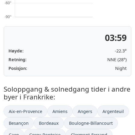
03:59
Høyde:
-22.3°
Retning:
NNE (28°)
Posisjon:
Night
Soloppgang & solnedgang tider i andre
byer i Frankrike:
Aix-en-Provence
Amiens
Angers
Argenteuil
Besançon
Bordeaux
Boulogne-Billancourt
Caen
Cergy-Pontoise
Clermont-Ferrand