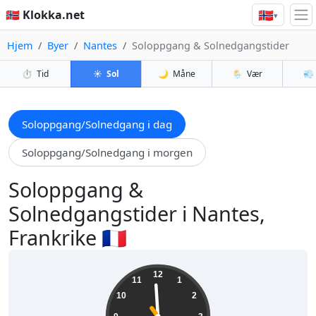
🇳🇴
🇳🇴 Klokka.net
▾
Hjem
Byer
Nantes
Soloppgang & Solnedgangstider
⏱️
Tid
☀️
Sol
🌙
Måne
🌦️
Vær
💨
Soloppgang/Solnedgang i dag
Soloppgang/Solnedgang i morgen
Soloppgang &
Solnedgangstider i Nantes,
Frankrike 🇫🇷
03:59:25
12
11
1
10
2