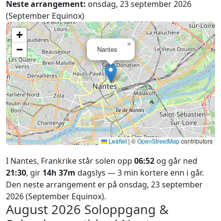
Neste arrangement:
onsdag, 23 september 2026
(September Equinox)
+
×
−
Nantes
Leaflet
|
©
OpenStreetMap
contributors
I Nantes, Frankrike står solen opp
06:52
og går ned
21:30
, gir
14h 37m
dagslys — 3 min kortere enn i går.
Den neste arrangement er på onsdag, 23 september
2026 (September Equinox).
August 2026
Soloppgang &