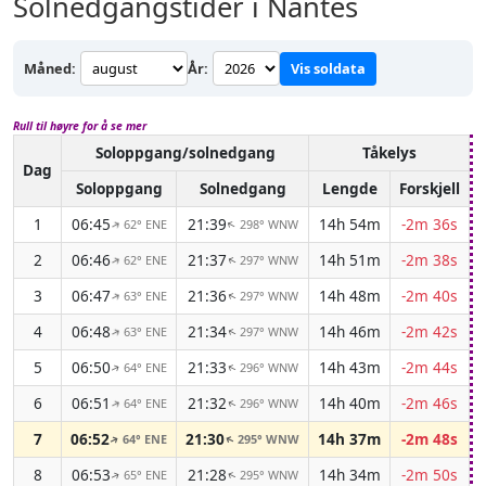
Solnedgangstider i Nantes
Måned:
År:
Vis soldata
Rull til høyre for å se mer
Soloppgang/solnedgang
Tåkelys
Dag
Soloppgang
Solnedgang
Lengde
Forskjell
1
06:45
21:39
14h 54m
-2m 36s
62° ENE
298° WNW
↑
↑
2
06:46
21:37
14h 51m
-2m 38s
62° ENE
297° WNW
↑
↑
3
06:47
21:36
14h 48m
-2m 40s
63° ENE
297° WNW
↑
↑
4
06:48
21:34
14h 46m
-2m 42s
63° ENE
297° WNW
↑
↑
5
06:50
21:33
14h 43m
-2m 44s
64° ENE
296° WNW
↑
↑
6
06:51
21:32
14h 40m
-2m 46s
64° ENE
296° WNW
↑
↑
7
06:52
21:30
14h 37m
-2m 48s
64° ENE
295° WNW
↑
↑
8
06:53
21:28
14h 34m
-2m 50s
65° ENE
295° WNW
↑
↑