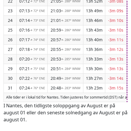
22
07:12
21:05
13h 52m
-3m 08s
72° ENE
288° WNW
↑
↑
23
07:13
21:03
13h 49m
-3m 09s
72° ENE
288° WNW
↑
↑
24
07:14
21:01
13h 46m
-3m 10s
73° ENE
287° WNW
↑
↑
25
07:16
20:59
13h 43m
-3m 10s
73° ENE
286° WNW
↑
↑
26
07:17
20:57
13h 40m
-3m 11s
74° ENE
286° WNW
↑
↑
27
07:18
20:55
13h 36m
-3m 12s
74° ENE
286° WNW
↑
↑
28
07:20
20:53
13h 33m
-3m 13s
75° ENE
285° WNW
↑
↑
29
07:21
20:51
13h 30m
-3m 13s
75° ENE
284° WNW
↑
↑
30
07:22
20:49
13h 27m
-3m 14s
76° ENE
284° WNW
↑
↑
31
07:24
20:48
13h 23m
-3m 15s
76° ENE
283° WNW
↑
↑
Alle tider er i lokal tid for Nantes. Tiden justeres for sommertid (DST) når ak
I Nantes, den tidligste soloppgang av August er på
august 01 eller den seneste solnedgang av August er på
august 01.