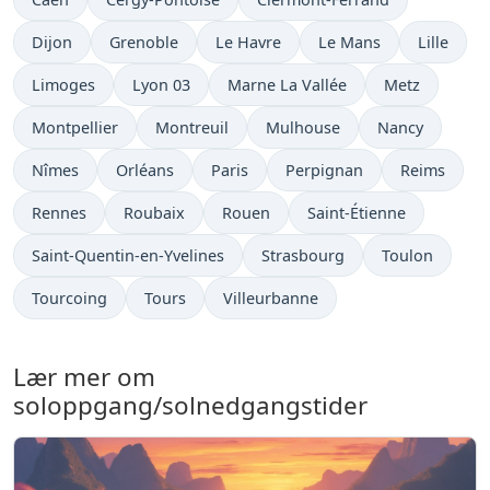
Dijon
Grenoble
Le Havre
Le Mans
Lille
Limoges
Lyon 03
Marne La Vallée
Metz
Montpellier
Montreuil
Mulhouse
Nancy
Nîmes
Orléans
Paris
Perpignan
Reims
Rennes
Roubaix
Rouen
Saint-Étienne
Saint-Quentin-en-Yvelines
Strasbourg
Toulon
Tourcoing
Tours
Villeurbanne
Lær mer om
soloppgang/solnedgangstider