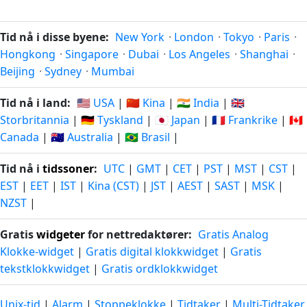
Tid nå i disse byene:
New York
·
London
·
Tokyo
·
Paris
·
Hongkong
·
Singapore
·
Dubai
·
Los Angeles
·
Shanghai
·
Beijing
·
Sydney
·
Mumbai
Tid nå i land:
🇺🇸 USA
|
🇨🇳 Kina
|
🇮🇳 India
|
🇬🇧
Storbritannia
|
🇩🇪 Tyskland
|
🇯🇵 Japan
|
🇫🇷 Frankrike
|
🇨🇦
Canada
|
🇦🇺 Australia
|
🇧🇷 Brasil
|
Tid nå i
tidssoner
:
UTC
|
GMT
|
CET
|
PST
|
MST
|
CST
|
EST
|
EET
|
IST
|
Kina (CST)
|
JST
|
AEST
|
SAST
|
MSK
|
NZST
|
Gratis
widgeter
for nettredaktører:
Gratis Analog
Klokke-widget
|
Gratis digital klokkwidget
|
Gratis
tekstklokkwidget
|
Gratis ordklokkwidget
Unix-tid
|
Alarm
|
Stoppeklokke
|
Tidtaker
|
Multi-Tidtaker