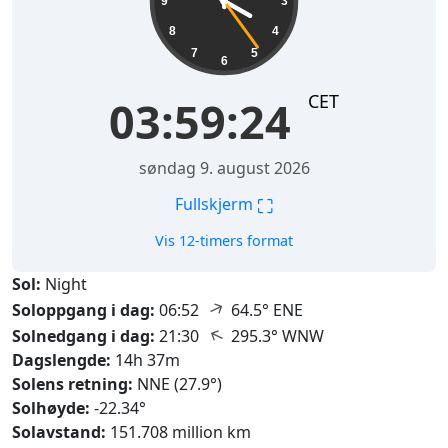
9
3
8
4
7
5
6
CET
03:59:25
søndag 9. august 2026
⛶
Fullskjerm
Vis 12-timers format
Sol:
Night
↑
Soloppgang i dag:
06:52
64.5° ENE
↑
Solnedgang i dag:
21:30
295.3° WNW
Dagslengde:
14h 37m
Solens retning:
NNE (27.9°)
Solhøyde:
-22.34°
Solavstand:
151.708 million km