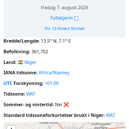
fredag 7. august 2026
⛶
Fullskjerm
Vis 12-timers format
Bredde/Lengde:
13.5° N, 7.1° E
Befolkning:
361,702
Land:
🇳🇪
Niger
IANA tidssone:
Africa/Niamey
UTC
Forskyvning:
+01:00
Tidssone:
WAT
Sommer- og vintertid:
Nei
❌
Standard tidssoneforkortelser brukt i Niger:
WAT