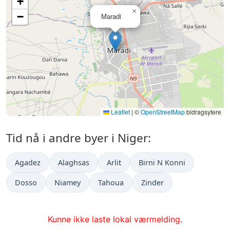
+
×
−
Maradi
Leaflet
|
©
OpenStreetMap
bidragsytere
Tid nå i andre byer i Niger:
Agadez
Alaghsas
Arlit
Birni N Konni
Dosso
Niamey
Tahoua
Zinder
Kunne ikke laste lokal værmelding.