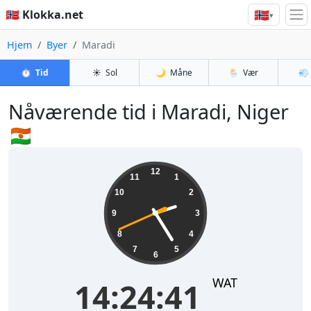
🇳🇴
🇳🇴 Klokka.net
▾
Hjem
Byer
Maradi
⏱️
Tid
☀️
Sol
🌙
Måne
🌦️
Vær
💨
Nåværende tid i Maradi, Niger
🇳🇪
14:24:41
12
11
1
10
2
9
3
8
4
7
5
6
WAT
14:24:41