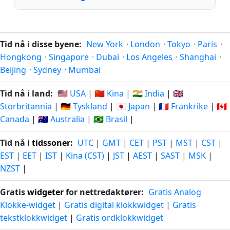
Tid nå i disse byene:
New York
·
London
·
Tokyo
·
Paris
·
Hongkong
·
Singapore
·
Dubai
·
Los Angeles
·
Shanghai
·
Beijing
·
Sydney
·
Mumbai
Tid nå i land:
🇺🇸 USA
|
🇨🇳 Kina
|
🇮🇳 India
|
🇬🇧
Storbritannia
|
🇩🇪 Tyskland
|
🇯🇵 Japan
|
🇫🇷 Frankrike
|
🇨🇦
Canada
|
🇦🇺 Australia
|
🇧🇷 Brasil
|
Tid nå i
tidssoner
:
UTC
|
GMT
|
CET
|
PST
|
MST
|
CST
|
EST
|
EET
|
IST
|
Kina (CST)
|
JST
|
AEST
|
SAST
|
MSK
|
NZST
|
Gratis
widgeter
for nettredaktører:
Gratis Analog
Klokke-widget
|
Gratis digital klokkwidget
|
Gratis
tekstklokkwidget
|
Gratis ordklokkwidget