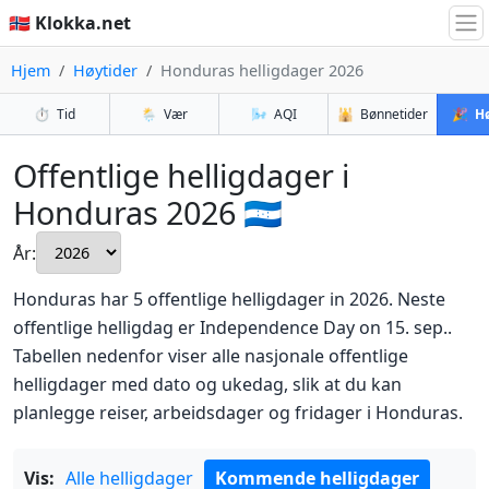
🇳🇴 Klokka.net
Hjem
Høytider
Honduras helligdager 2026
⏱️
Tid
🌦️
Vær
🌬️
AQI
🕌
Bønnetider
🎉
Hø
Offentlige helligdager i
Honduras 2026 🇭🇳
År:
Honduras har 5 offentlige helligdager in 2026. Neste
offentlige helligdag er Independence Day on 15. sep..
Tabellen nedenfor viser alle nasjonale offentlige
helligdager med dato og ukedag, slik at du kan
planlegge reiser, arbeidsdager og fridager i Honduras.
Vis:
Alle helligdager
Kommende helligdager