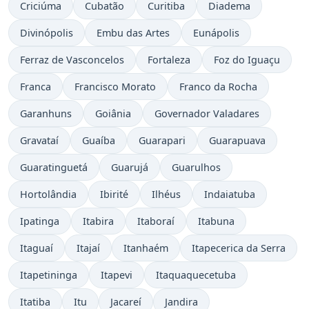
Criciúma
Cubatão
Curitiba
Diadema
Divinópolis
Embu das Artes
Eunápolis
Ferraz de Vasconcelos
Fortaleza
Foz do Iguaçu
Franca
Francisco Morato
Franco da Rocha
Garanhuns
Goiânia
Governador Valadares
Gravataí
Guaíba
Guarapari
Guarapuava
Guaratinguetá
Guarujá
Guarulhos
Hortolândia
Ibirité
Ilhéus
Indaiatuba
Ipatinga
Itabira
Itaboraí
Itabuna
Itaguaí
Itajaí
Itanhaém
Itapecerica da Serra
Itapetininga
Itapevi
Itaquaquecetuba
Itatiba
Itu
Jacareí
Jandira