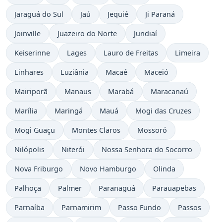
Jaraguá do Sul
Jaú
Jequié
Ji Paraná
Joinville
Juazeiro do Norte
Jundiaí
Keiserinne
Lages
Lauro de Freitas
Limeira
Linhares
Luziânia
Macaé
Maceió
Mairiporã
Manaus
Marabá
Maracanaú
Marília
Maringá
Mauá
Mogi das Cruzes
Mogi Guaçu
Montes Claros
Mossoró
Nilópolis
Niterói
Nossa Senhora do Socorro
Nova Friburgo
Novo Hamburgo
Olinda
Palhoça
Palmer
Paranaguá
Parauapebas
Parnaíba
Parnamirim
Passo Fundo
Passos