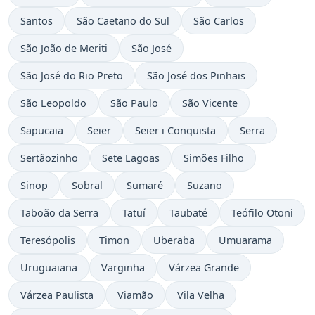
Santos
São Caetano do Sul
São Carlos
São João de Meriti
São José
São José do Rio Preto
São José dos Pinhais
São Leopoldo
São Paulo
São Vicente
Sapucaia
Seier
Seier i Conquista
Serra
Sertãozinho
Sete Lagoas
Simões Filho
Sinop
Sobral
Sumaré
Suzano
Taboão da Serra
Tatuí
Taubaté
Teófilo Otoni
Teresópolis
Timon
Uberaba
Umuarama
Uruguaiana
Varginha
Várzea Grande
Várzea Paulista
Viamão
Vila Velha