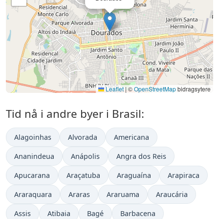
Leaflet
|
©
OpenStreetMap
bidragsytere
Tid nå i andre byer i Brasil:
Alagoinhas
Alvorada
Americana
Ananindeua
Anápolis
Angra dos Reis
Apucarana
Araçatuba
Araguaína
Arapiraca
Araraquara
Araras
Araruama
Araucária
Assis
Atibaia
Bagé
Barbacena