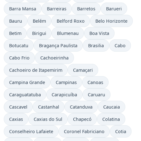
Barra Mansa
Barreiras
Barretos
Barueri
Bauru
Belém
Belford Roxo
Belo Horizonte
Betim
Birigui
Blumenau
Boa Vista
Botucatu
Bragança Paulista
Brasilia
Cabo
Cabo Frio
Cachoeirinha
Cachoeiro de Itapemirim
Camaçari
Campina Grande
Campinas
Canoas
Caraguatatuba
Carapicuíba
Caruaru
Cascavel
Castanhal
Catanduva
Caucaia
Caxias
Caxias do Sul
Chapecó
Colatina
Conselheiro Lafaiete
Coronel Fabriciano
Cotia