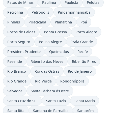
Patos de Minas
Paulínia
Paulista
Pelotas
Petrolina
Petrópolis
Pindamonhangaba
Pinhais
Piracicaba
Planaltina
Poá
Poços de Caldas
Ponta Grossa
Porto Alegre
Porto Seguro
Pouso Alegre
Praia Grande
President Prudente
Queimados
Recife
Resende
Ribeirão das Neves
Ribeirão Pires
Rio Branco
Rio das Ostras
Rio de Janeiro
Rio Grande
Rio Verde
Rondonópolis
Salvador
Santa Bárbara d'Oeste
Santa Cruz do Sul
Santa Luzia
Santa Maria
Santa Rita
Santana de Parnaíba
Santarém