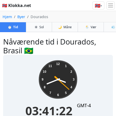
🇳🇴
🇳🇴 Klokka.net
▾
Hjem
Byer
Dourados
⏱️
Tid
☀️
Sol
🌙
Måne
🌦️
Vær
💨
Nåværende tid i Dourados,
Brasil 🇧🇷
03:41:23
12
11
1
10
2
9
3
8
4
7
5
6
GMT-4
03:41:23