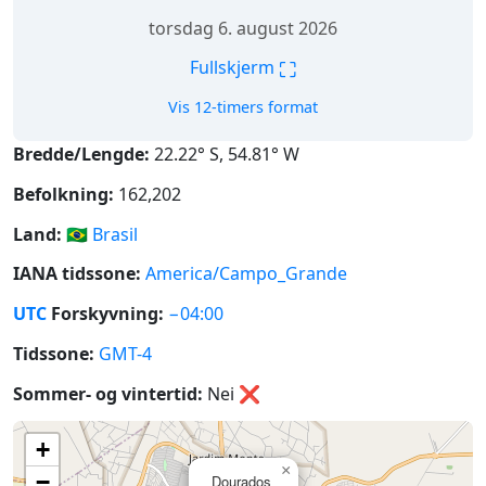
torsdag 6. august 2026
⛶
Fullskjerm
Vis 12-timers format
Bredde/Lengde:
22.22° S, 54.81° W
Befolkning:
162,202
Land:
🇧🇷
Brasil
IANA tidssone:
America/Campo_Grande
UTC
Forskyvning:
−04:00
Tidssone:
GMT-4
Sommer- og vintertid:
Nei
❌
+
×
−
Dourados