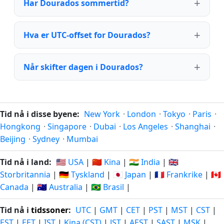
Har Dourados sommertid?
Hva er UTC-offset for Dourados?
Når skifter dagen i Dourados?
Tid nå i disse byene:
New York
·
London
·
Tokyo
·
Paris
·
Hongkong
·
Singapore
·
Dubai
·
Los Angeles
·
Shanghai
·
Beijing
·
Sydney
·
Mumbai
Tid nå i land:
🇺🇸 USA
|
🇨🇳 Kina
|
🇮🇳 India
|
🇬🇧
Storbritannia
|
🇩🇪 Tyskland
|
🇯🇵 Japan
|
🇫🇷 Frankrike
|
🇨🇦
Canada
|
🇦🇺 Australia
|
🇧🇷 Brasil
|
Tid nå i
tidssoner
:
UTC
|
GMT
|
CET
|
PST
|
MST
|
CST
|
EST
|
EET
|
IST
|
Kina (CST)
|
JST
|
AEST
|
SAST
|
MSK
|