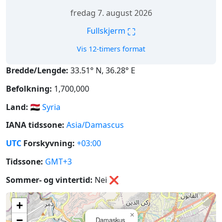
fredag 7. august 2026
⛶
Fullskjerm
Vis 12-timers format
Bredde/Lengde:
33.51° N, 36.28° E
Befolkning:
1,700,000
Land:
🇸🇾
Syria
IANA tidssone:
Asia/Damascus
UTC
Forskyvning:
+03:00
Tidssone:
GMT+3
Sommer- og vintertid:
Nei
❌
+
×
−
Damaskus