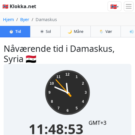
🇳🇴
🇳🇴 Klokka.net
▾
Hjem
Byer
Damaskus
⏱️
Tid
☀️
Sol
🌙
Måne
🌦️
Vær
💨
Nåværende tid i Damaskus,
Syria 🇸🇾
11:48:54
12
11
1
10
2
9
3
8
4
7
5
6
GMT+3
11:48:54