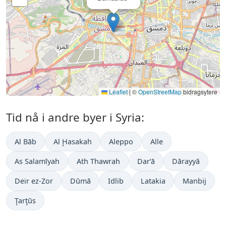
Leaflet
|
©
OpenStreetMap
bidragsytere
Tid nå i andre byer i Syria:
Al Bāb
Al Ḩasakah
Aleppo
Alle
As Salamīyah
Ath Thawrah
Dar‘ā
Dārayyā
Deir ez-Zor
Dūmā
Idlib
Latakia
Manbij
Ţarţūs