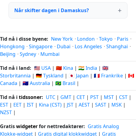
Når skifter dagen i Damaskus?
Tid nå i disse byene:
New York
·
London
·
Tokyo
·
Paris
·
Hongkong
·
Singapore
·
Dubai
·
Los Angeles
·
Shanghai
·
Beijing
·
Sydney
·
Mumbai
Tid nå i land:
🇺🇸 USA
|
🇨🇳 Kina
|
🇮🇳 India
|
🇬🇧
Storbritannia
|
🇩🇪 Tyskland
|
🇯🇵 Japan
|
🇫🇷 Frankrike
|
🇨🇦
Canada
|
🇦🇺 Australia
|
🇧🇷 Brasil
|
Tid nå i
tidssoner
:
UTC
|
GMT
|
CET
|
PST
|
MST
|
CST
|
EST
|
EET
|
IST
|
Kina (CST)
|
JST
|
AEST
|
SAST
|
MSK
|
NZST
|
Gratis
widgeter
for nettredaktører:
Gratis Analog
Klokke-widget
|
Gratis digital klokkwidget
|
Gratis