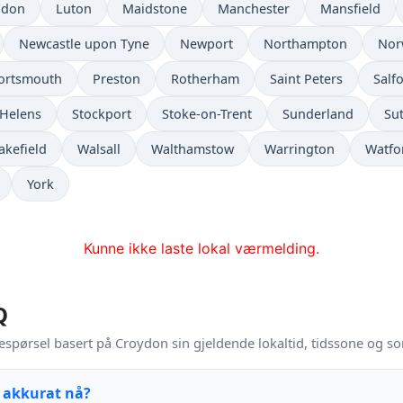
ndon
Luton
Maidstone
Manchester
Mansfield
Newcastle upon Tyne
Newport
Northampton
Nor
ortsmouth
Preston
Rotherham
Saint Peters
Salf
 Helens
Stockport
Stoke-on-Trent
Sunderland
Su
kefield
Walsall
Walthamstow
Warrington
Watfo
York
Kunne ikke laste lokal værmelding.
Q
espørsel basert på Croydon sin gjeldende lokaltid, tidssone og s
n akkurat nå?