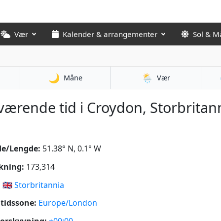
Vær
Kalender & arrangementer
Sol & M
🌙
🌦️
Måne
Vær
ærende tid i Croydon, Storbritan
de/Lengde:
51.38° N, 0.1° W
kning:
173,314
:
🇬🇧
Storbritannia
tidssone:
Europe/London