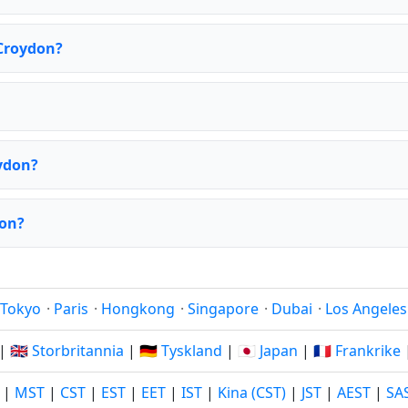
 Croydon?
oydon?
don?
Tokyo
·
Paris
·
Hongkong
·
Singapore
·
Dubai
·
Los Angeles
|
🇬🇧 Storbritannia
|
🇩🇪 Tyskland
|
🇯🇵 Japan
|
🇫🇷 Frankrike
|
MST
|
CST
|
EST
|
EET
|
IST
|
Kina (CST)
|
JST
|
AEST
|
SA