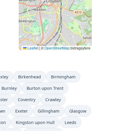
Leaflet
|
©
OpenStreetMap
bidragsytere
xley
Birkenhead
Birmingham
Burnley
Burton upon Trent
ster
Coventry
Crawley
own
Exeter
Gillingham
Glasgow
ton
Kingston upon Hull
Leeds