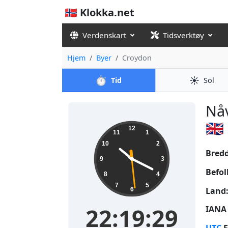
🇳🇴 Klokka.net
Verdenskart
Tidsverktøy
Hjem
Byer
Croydon
⏱️
☀️
Tid
Sol
Nåv
🇬🇧
22:19:29
12
11
1
10
2
Bred
9
3
Befol
8
4
7
5
Land
6
22:19:29
IANA 