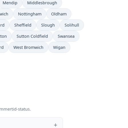
Mendip
Middlesbrough
wich
Nottingham
Oldham
ord
Sheffield
Slough
Solihull
tton
Sutton Coldfield
Swansea
rd
West Bromwich
Wigan
ommertid-status.