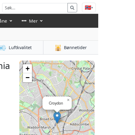
🇳🇴
▾
åne
Mer
💨
🕌
Luftkvalitet
Bønnetider
nia
+
−
×
Croydon