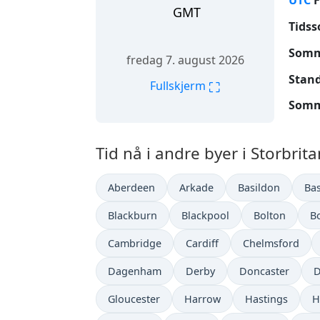
UTC
F
GMT
Tidss
Somme
fredag 7. august 2026
Stand
⛶
Fullskjerm
Somme
Tid nå i andre byer i Storbrita
Aberdeen
Arkade
Basildon
Ba
Blackburn
Blackpool
Bolton
B
Cambridge
Cardiff
Chelmsford
Dagenham
Derby
Doncaster
D
Gloucester
Harrow
Hastings
H