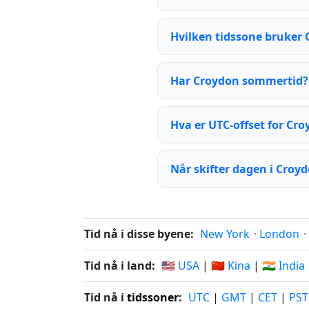
Hvilken tidssone bruker
Har Croydon sommertid?
Hva er UTC-offset for Cr
Når skifter dagen i Croy
Tid nå i disse byene:
New York
·
London
·
Tid nå i land:
🇺🇸 USA
|
🇨🇳 Kina
|
🇮🇳 India
Tid nå i
tidssoner
:
UTC
|
GMT
|
CET
|
PST