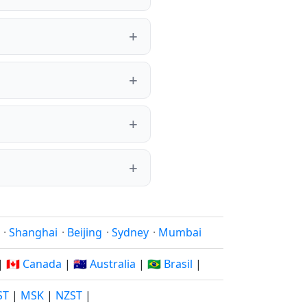
·
Shanghai
·
Beijing
·
Sydney
·
Mumbai
|
🇨🇦 Canada
|
🇦🇺 Australia
|
🇧🇷 Brasil
|
ST
|
MSK
|
NZST
|