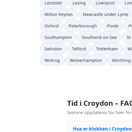
Leicester
Lesing
Liverpool
Lo
Milton Keynes
Newcastle under Lyme
Oxford
Peterborough
Poole
P
Southampton
Southend-on-Sea
St
Swindon
Telford
Tottenham
Wa
Woking
Wolverhampton
Worthing
Tid i Croydon – FA
Svarene oppdateres for hver for
Hva er klokken i Croydo