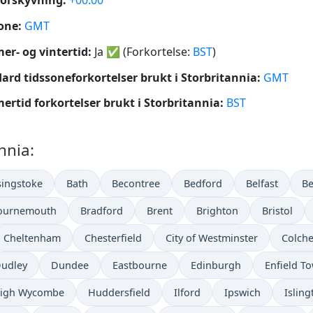
orskyvning:
+00:00
one:
GMT
r- og vintertid:
Ja
✅
(Forkortelse:
BST
)
ard tidssoneforkortelser brukt i Storbritannia:
GMT
rtid forkortelser brukt i Storbritannia:
BST
nnia:
singstoke
Bath
Becontree
Bedford
Belfast
Be
ournemouth
Bradford
Brent
Brighton
Bristol
Cheltenham
Chesterfield
City of Westminster
Colche
udley
Dundee
Eastbourne
Edinburgh
Enfield T
igh Wycombe
Huddersfield
Ilford
Ipswich
Isling