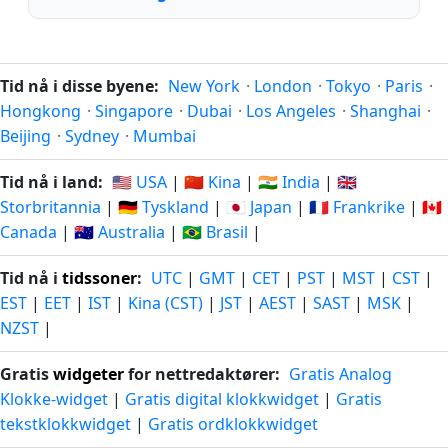
Tid nå i disse byene:
New York
·
London
·
Tokyo
·
Paris
·
Hongkong
·
Singapore
·
Dubai
·
Los Angeles
·
Shanghai
·
Beijing
·
Sydney
·
Mumbai
Tid nå i land:
🇺🇸 USA
|
🇨🇳 Kina
|
🇮🇳 India
|
🇬🇧
Storbritannia
|
🇩🇪 Tyskland
|
🇯🇵 Japan
|
🇫🇷 Frankrike
|
🇨🇦
Canada
|
🇦🇺 Australia
|
🇧🇷 Brasil
|
Tid nå i
tidssoner
:
UTC
|
GMT
|
CET
|
PST
|
MST
|
CST
|
EST
|
EET
|
IST
|
Kina (CST)
|
JST
|
AEST
|
SAST
|
MSK
|
NZST
|
Gratis
widgeter
for nettredaktører:
Gratis Analog
Klokke-widget
|
Gratis digital klokkwidget
|
Gratis
tekstklokkwidget
|
Gratis ordklokkwidget