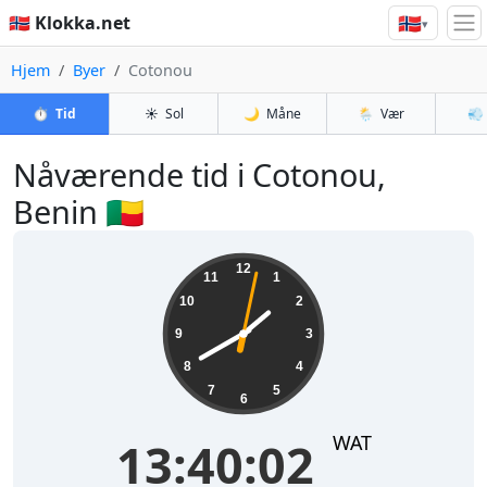
🇳🇴
🇳🇴 Klokka.net
▾
Hjem
Byer
Cotonou
⏱️
Tid
☀️
Sol
🌙
Måne
🌦️
Vær
💨
Nåværende tid i Cotonou,
Benin 🇧🇯
13:40:02
12
11
1
10
2
9
3
8
4
7
5
6
WAT
13:40:02