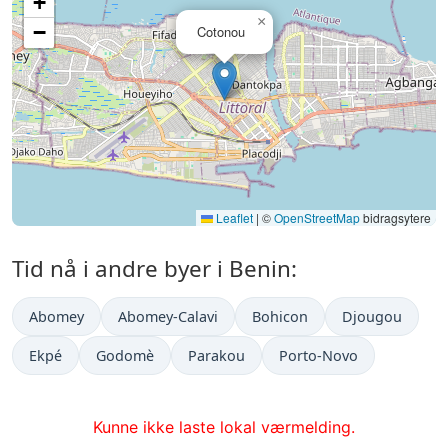
+
×
−
Cotonou
Leaflet
|
©
OpenStreetMap
bidragsytere
Tid nå i andre byer i Benin:
Abomey
Abomey-Calavi
Bohicon
Djougou
Ekpé
Godomè
Parakou
Porto-Novo
Kunne ikke laste lokal værmelding.