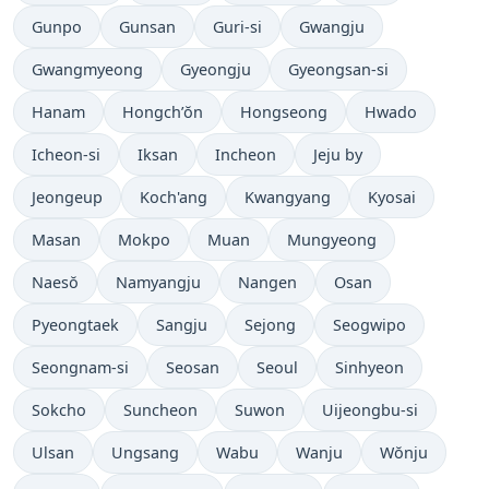
Gunpo
Gunsan
Guri-si
Gwangju
Gwangmyeong
Gyeongju
Gyeongsan-si
Hanam
Hongch’ŏn
Hongseong
Hwado
Icheon-si
Iksan
Incheon
Jeju by
Jeongeup
Koch'ang
Kwangyang
Kyosai
Masan
Mokpo
Muan
Mungyeong
Naesŏ
Namyangju
Nangen
Osan
Pyeongtaek
Sangju
Sejong
Seogwipo
Seongnam-si
Seosan
Seoul
Sinhyeon
Sokcho
Suncheon
Suwon
Uijeongbu-si
Ulsan
Ungsang
Wabu
Wanju
Wŏnju