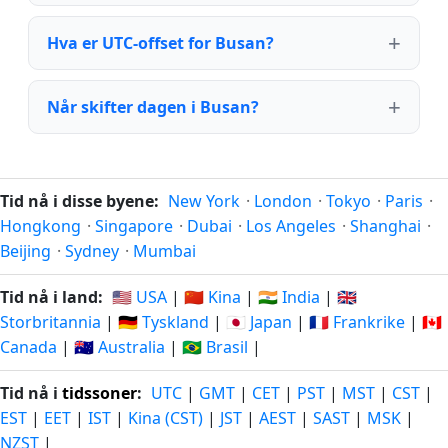
Hva er UTC-offset for Busan?
Når skifter dagen i Busan?
Tid nå i disse byene:
New York
·
London
·
Tokyo
·
Paris
·
Hongkong
·
Singapore
·
Dubai
·
Los Angeles
·
Shanghai
·
Beijing
·
Sydney
·
Mumbai
Tid nå i land:
🇺🇸 USA
|
🇨🇳 Kina
|
🇮🇳 India
|
🇬🇧
Storbritannia
|
🇩🇪 Tyskland
|
🇯🇵 Japan
|
🇫🇷 Frankrike
|
🇨🇦
Canada
|
🇦🇺 Australia
|
🇧🇷 Brasil
|
Tid nå i
tidssoner
:
UTC
|
GMT
|
CET
|
PST
|
MST
|
CST
|
EST
|
EET
|
IST
|
Kina (CST)
|
JST
|
AEST
|
SAST
|
MSK
|
NZST
|