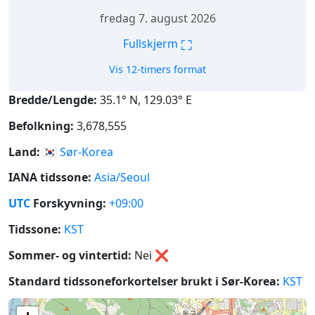
fredag 7. august 2026
⛶
Fullskjerm
Vis 12-timers format
Bredde/Lengde:
35.1° N, 129.03° E
Befolkning:
3,678,555
Land:
🇰🇷
Sør-Korea
IANA tidssone:
Asia/Seoul
UTC
Forskyvning:
+09:00
Tidssone:
KST
Sommer- og vintertid:
Nei
❌
Standard tidssoneforkortelser brukt i Sør-Korea:
KST