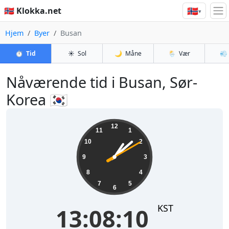
🇳🇴
🇳🇴 Klokka.net
▾
Hjem
Byer
Busan
⏱️
Tid
☀️
Sol
🌙
Måne
🌦️
Vær
💨
Nåværende tid i Busan, Sør-
Korea 🇰🇷
13:08:11
12
11
1
10
2
9
3
8
4
7
5
6
KST
13:08:11