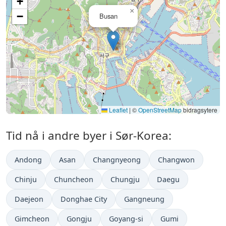
+
×
−
Busan
Leaflet
|
©
OpenStreetMap
bidragsytere
Tid nå i andre byer i Sør-Korea:
Andong
Asan
Changnyeong
Changwon
Chinju
Chuncheon
Chungju
Daegu
Daejeon
Donghae City
Gangneung
Gimcheon
Gongju
Goyang-si
Gumi