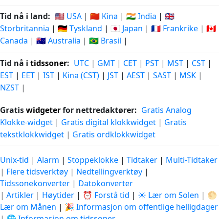
Tid nå i land:
🇺🇸 USA
|
🇨🇳 Kina
|
🇮🇳 India
|
🇬🇧
Storbritannia
|
🇩🇪 Tyskland
|
🇯🇵 Japan
|
🇫🇷 Frankrike
|
🇨🇦
Canada
|
🇦🇺 Australia
|
🇧🇷 Brasil
|
Tid nå i
tidssoner
:
UTC
|
GMT
|
CET
|
PST
|
MST
|
CST
|
EST
|
EET
|
IST
|
Kina (CST)
|
JST
|
AEST
|
SAST
|
MSK
|
NZST
|
Gratis
widgeter
for nettredaktører:
Gratis Analog
Klokke-widget
|
Gratis digital klokkwidget
|
Gratis
tekstklokkwidget
|
Gratis ordklokkwidget
Unix-tid
|
Alarm
|
Stoppeklokke
|
Tidtaker
|
Multi-Tidtaker
|
Flere tidsverktøy
|
Nedtellingverktøy
|
Tidssonekonverter
|
Datokonverter
|
Artikler
|
Høytider
|
⏰ Forstå tid
|
☀️ Lær om Solen
|
🌕
Lær om Månen
|
🎉 Informasjon om offentlige helligdager
|
🌐 Informasjon om tidssoner