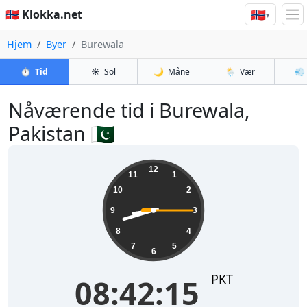
🇳🇴
🇳🇴 Klokka.net
▾
Hjem
Byer
Burewala
⏱️
Tid
☀️
Sol
🌙
Måne
🌦️
Vær
💨
Nåværende tid i Burewala,
Pakistan 🇵🇰
08:42:15
12
11
1
10
2
9
3
8
4
7
5
6
PKT
08:42:15