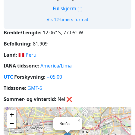
⛶
Fullskjerm
Vis 12-timers format
Bredde/Lengde:
12.06° S, 77.05° W
Befolkning:
81,909
Land:
🇵🇪
Peru
IANA tidssone:
America/Lima
UTC
Forskyvning:
−05:00
Tidssone:
GMT-5
Sommer- og vintertid:
Nei
❌
+
×
−
Breña