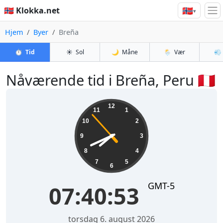
🇳🇴
🇳🇴 Klokka.net
▾
Hjem
Byer
Breña
⏱️
Tid
☀️
Sol
🌙
Måne
🌦️
Vær
💨
Nåværende tid i Breña, Peru 🇵🇪
07:40:53
12
11
1
10
2
9
3
8
4
7
5
6
GMT-5
07:40:53
torsdag 6. august 2026