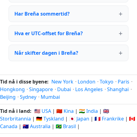
Har Breña sommertid?
Hva er UTC-offset for Breña?
Når skifter dagen i Breña?
Tid nå i disse byene:
New York
·
London
·
Tokyo
·
Paris
·
Hongkong
·
Singapore
·
Dubai
·
Los Angeles
·
Shanghai
·
Beijing
·
Sydney
·
Mumbai
Tid nå i land:
🇺🇸 USA
|
🇨🇳 Kina
|
🇮🇳 India
|
🇬🇧
Storbritannia
|
🇩🇪 Tyskland
|
🇯🇵 Japan
|
🇫🇷 Frankrike
|
🇨🇦
Canada
|
🇦🇺 Australia
|
🇧🇷 Brasil
|