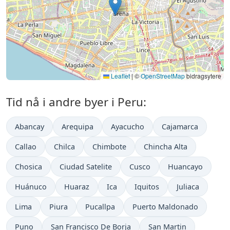
Leaflet
|
©
OpenStreetMap
bidragsytere
Tid nå i andre byer i Peru:
Abancay
Arequipa
Ayacucho
Cajamarca
Callao
Chilca
Chimbote
Chincha Alta
Chosica
Ciudad Satelite
Cusco
Huancayo
Huánuco
Huaraz
Ica
Iquitos
Juliaca
Lima
Piura
Pucallpa
Puerto Maldonado
Puno
San Francisco De Borja
San Martin