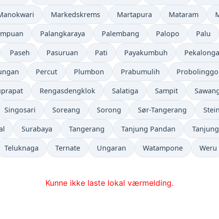
Manokwari
Markedskrems
Martapura
Mataram
empuan
Palangkaraya
Palembang
Palopo
Palu
Paseh
Pasuruan
Pati
Payakumbuh
Pekalong
ungan
Percut
Plumbon
Prabumulih
Probolinggo
uprapat
Rengasdengklok
Salatiga
Sampit
Sawan
Singosari
Soreang
Sorong
Sør-Tangerang
Stei
al
Surabaya
Tangerang
Tanjung Pandan
Tanjung
Teluknaga
Ternate
Ungaran
Watampone
Weru
Kunne ikke laste lokal værmelding.