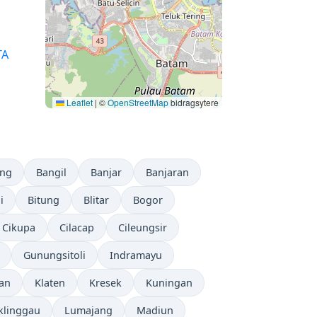
TA
Leaflet
|
©
OpenStreetMap
bidragsytere
ng
Bangil
Banjar
Banjaran
i
Bitung
Blitar
Bogor
Cikupa
Cilacap
Cileungsir
Gunungsitoli
Indramayu
ran
Klaten
Kresek
Kuningan
klinggau
Lumajang
Madiun