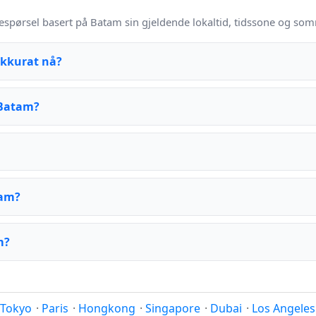
espørsel basert på Batam sin gjeldende lokaltid, tidssone og som
akkurat nå?
 Batam?
tam?
m?
Tokyo
·
Paris
·
Hongkong
·
Singapore
·
Dubai
·
Los Angeles