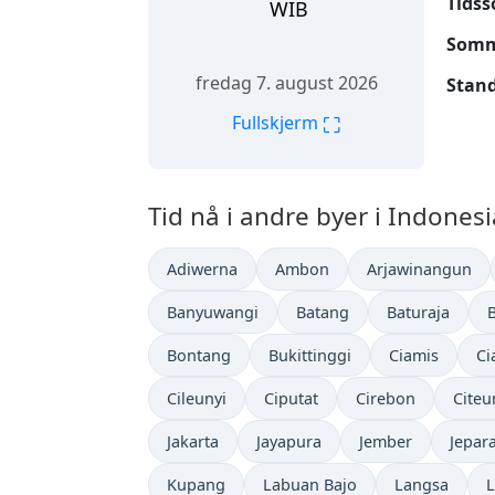
Tidss
WIB
Somme
fredag 7. august 2026
Stand
⛶
Fullskjerm
Tid nå i andre byer i Indonesi
Adiwerna
Ambon
Arjawinangun
Banyuwangi
Batang
Baturaja
Bontang
Bukittinggi
Ciamis
Ci
Cileunyi
Ciputat
Cirebon
Citeu
Jakarta
Jayapura
Jember
Jepar
Kupang
Labuan Bajo
Langsa