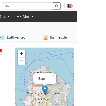
🇳🇴
▾
åne
Mer
💨
🕌
Luftkvalitet
Bønnetider

+
−
×
Batam