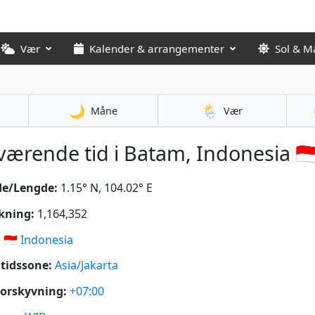
Vær
Kalender & arrangementer
Sol & M
🌙
🌦️
Måne
Vær
ærende tid i Batam, Indonesia 🇮
de/Lengde:
1.15° N, 104.02° E
kning:
1,164,352
:
🇮🇩
Indonesia
tidssone:
Asia/Jakarta
orskyvning:
+07:00