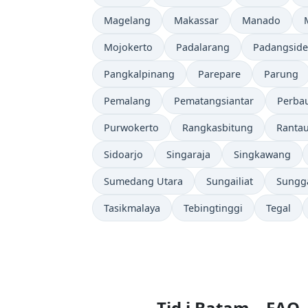
Magelang
Makassar
Manado
Mojokerto
Padalarang
Padangsid
Pangkalpinang
Parepare
Parung
Pemalang
Pematangsiantar
Perba
Purwokerto
Rangkasbitung
Ranta
Sidoarjo
Singaraja
Singkawang
Sumedang Utara
Sungailiat
Sungg
Tasikmalaya
Tebingtinggi
Tegal
Tid i Batam – FAQ