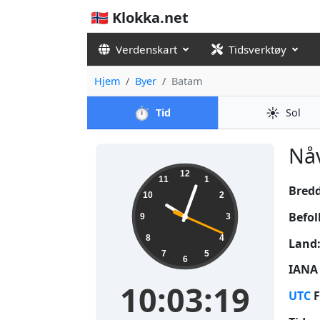
🇳🇴 Klokka.net
Verdenskart
Tidsverktøy
Hjem
Byer
Batam
⏱️
☀️
Tid
Sol
Nåv
10:03:20
12
11
1
Bred
10
2
Befol
9
3
8
4
Land
7
5
6
IANA 
10:03:20
UTC
F