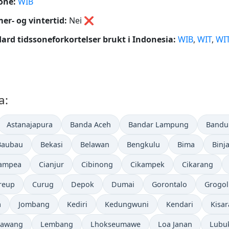
one:
WIB
r- og vintertid:
Nei
❌
ard tidssoneforkortelser brukt i Indonesia:
WIB
,
WIT
,
WI
a:
Astanajapura
Banda Aceh
Bandar Lampung
Bandu
Baubau
Bekasi
Belawan
Bengkulu
Bima
Binja
ampea
Cianjur
Cibinong
Cikampek
Cikarang
reup
Curug
Depok
Dumai
Gorontalo
Grogol
a
Jombang
Kediri
Kedungwuni
Kendari
Kisa
Lawang
Lembang
Lhokseumawe
Loa Janan
Lubu