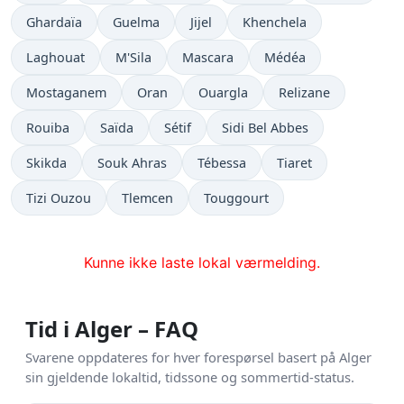
Ghardaïa
Guelma
Jijel
Khenchela
Laghouat
M'Sila
Mascara
Médéa
Mostaganem
Oran
Ouargla
Relizane
Rouiba
Saïda
Sétif
Sidi Bel Abbes
Skikda
Souk Ahras
Tébessa
Tiaret
Tizi Ouzou
Tlemcen
Touggourt
Kunne ikke laste lokal værmelding.
Tid i Alger – FAQ
Svarene oppdateres for hver forespørsel basert på Alger
sin gjeldende lokaltid, tidssone og sommertid-status.