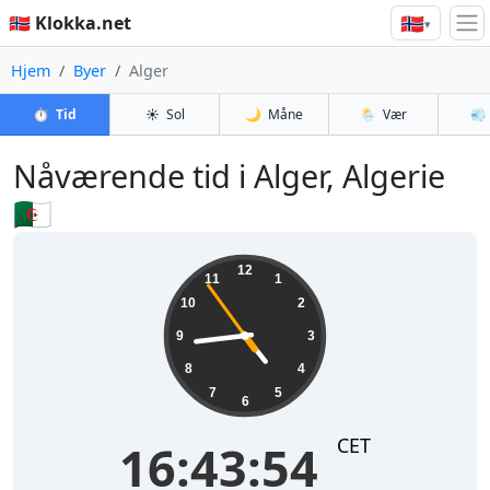
🇳🇴
🇳🇴 Klokka.net
▾
Hjem
Byer
Alger
⏱️
Tid
☀️
Sol
🌙
Måne
🌦️
Vær
💨
Nåværende tid i Alger, Algerie
🇩🇿
16:43:54
12
11
1
10
2
9
3
8
4
7
5
6
CET
16:43:54