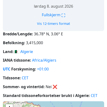
lørdag 8. august 2026
⛶
Fullskjerm
Vis 12-timers format
Bredde/Lengde:
36.78° N, 3.06° E
Befolkning:
3,415,000
Land:
🇩🇿
Algerie
IANA tidssone:
Africa/Algiers
UTC
Forskyvning:
+01:00
Tidssone:
CET
Sommer- og vintertid:
Nei
❌
Standard tidssoneforkortelser brukt i Algerie:
CET