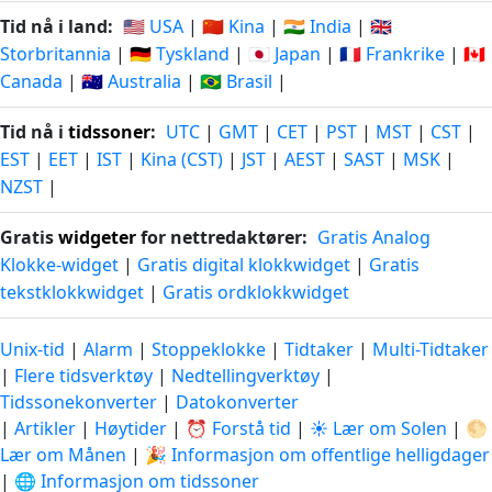
Tid nå i land:
🇺🇸 USA
|
🇨🇳 Kina
|
🇮🇳 India
|
🇬🇧
Storbritannia
|
🇩🇪 Tyskland
|
🇯🇵 Japan
|
🇫🇷 Frankrike
|
🇨🇦
Canada
|
🇦🇺 Australia
|
🇧🇷 Brasil
|
Tid nå i
tidssoner
:
UTC
|
GMT
|
CET
|
PST
|
MST
|
CST
|
EST
|
EET
|
IST
|
Kina (CST)
|
JST
|
AEST
|
SAST
|
MSK
|
NZST
|
Gratis
widgeter
for nettredaktører:
Gratis Analog
Klokke-widget
|
Gratis digital klokkwidget
|
Gratis
tekstklokkwidget
|
Gratis ordklokkwidget
Unix-tid
|
Alarm
|
Stoppeklokke
|
Tidtaker
|
Multi-Tidtaker
|
Flere tidsverktøy
|
Nedtellingverktøy
|
Tidssonekonverter
|
Datokonverter
|
Artikler
|
Høytider
|
⏰ Forstå tid
|
☀️ Lær om Solen
|
🌕
Lær om Månen
|
🎉 Informasjon om offentlige helligdager
|
🌐 Informasjon om tidssoner