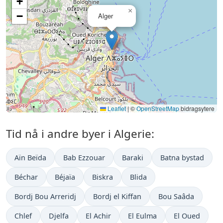
+
×
−
Alger
Leaflet
|
©
OpenStreetMap
bidragsytere
Tid nå i andre byer i Algerie:
Aïn Beïda
Bab Ezzouar
Baraki
Batna bystad
Béchar
Béjaïa
Biskra
Blida
Bordj Bou Arreridj
Bordj el Kiffan
Bou Saâda
Chlef
Djelfa
El Achir
El Eulma
El Oued