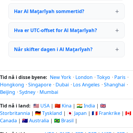
Har Al Maţarīyah sommertid?
Hva er UTC-offset for Al Maţarīyah?
Når skifter dagen i Al Maţarīyah?
Tid nå i disse byene:
New York
·
London
·
Tokyo
·
Paris
·
Hongkong
·
Singapore
·
Dubai
·
Los Angeles
·
Shanghai
·
Beijing
·
Sydney
·
Mumbai
Tid nå i land:
🇺🇸 USA
|
🇨🇳 Kina
|
🇮🇳 India
|
🇬🇧
Storbritannia
|
🇩🇪 Tyskland
|
🇯🇵 Japan
|
🇫🇷 Frankrike
|
🇨🇦
Canada
|
🇦🇺 Australia
|
🇧🇷 Brasil
|