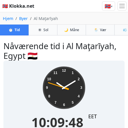
🇳🇴
🇳🇴 Klokka.net
▾
Hjem
Byer
Al Maţarīyah
⏱️
Tid
☀️
Sol
🌙
Måne
🌦️
Vær
💨
Nåværende tid i Al Maţarīyah,
Egypt 🇪🇬
10:09:48
12
11
1
10
2
9
3
8
4
7
5
6
EET
10:09:48