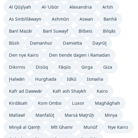
Al Qūşīyah
Al-'Ubūr
Alexandria
Arīsh
As Sinbillāwayn
Ashmūn
Aswan
Banhā
Banī Mazār
Banī Suwayf
Bilbeis
Bilqās
Būsh
Damanhur
Damietta
Dayrūţ
Den nye Kairo
Den tiende dagen i Ramadan
Dikirnis
Disūq
Fāqūs
Girga
Giza
Ḩalwān
Hurghada
Idkū
Ismailia
Kafr ad Dawwār
Kafr ash Shaykh
Kairo
Kirdāsah
Kom Ombo
Luxor
Maghāghah
Mallawī
Manfalūţ
Marsá Maţrūḩ
Minya
Minyā al Qamḩ
Mīt Ghamr
Munūf
Nye Kairo