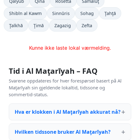
Qalyub
Qina
Rosetta
Samālūţ
Shibīn al Kawm
Sinnūris
Sohag
Ţahţā
Ţalkhā
Ţimā
Zagazig
Zefta
Kunne ikke laste lokal værmelding.
Tid i Al Maţarīyah – FAQ
Svarene oppdateres for hver forespørsel basert på Al
Maţarīyah sin gjeldende lokaltid, tidssone og
sommertid-status.
Hva er klokken i Al Maţarīyah akkurat nå?
Hvilken tidssone bruker Al Maţarīyah?