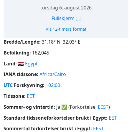
torsdag 6. august 2026
⛶
Fullskjerm
Vis 12-timers format
Bredde/Lengde:
31.18° N, 32.03° E
Befolkning:
162,045
Land:
🇪🇬
Egypt
IANA tidssone:
Africa/Cairo
UTC
Forskyvning:
+02:00
Tidssone:
EET
Sommer- og vintertid:
Ja
✅
(Forkortelse:
EEST
)
Standard tidssoneforkortelser brukt i Egypt:
EET
Sommertid forkortelser brukt i Egypt:
EEST