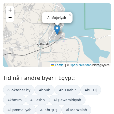
+
×
−
Al Maţarīyah
Leaflet
|
©
OpenStreetMap
bidragsytere
Tid nå i andre byer i Egypt:
6. oktober by
Abnūb
Abū Kabīr
Abū Tīj
Akhmīm
Al Fashn
Al Ḩawāmidīyah
Al Jammālīyah
Al Khuşūş
Al Manzalah