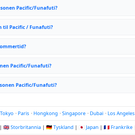
dssonen Pacific/Funafuti?
til Pacific / Funafuti?
 sommertid?
onen Pacific/Funafuti?
ssonen Pacific/Funafuti?
Tokyo
·
Paris
·
Hongkong
·
Singapore
·
Dubai
·
Los Angeles
|
🇬🇧 Storbritannia
|
🇩🇪 Tyskland
|
🇯🇵 Japan
|
🇫🇷 Frankrike