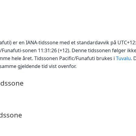
unafuti) er en IANA-tidssone med et standardavvik på UTC+12:
fic/Funafuti-sonen 11:31:26 (+12). Denne tidssonen følger ik
mme hele året. Tidssonen Pacific/Funafuti brukes i
Tuvalu
. 
 samme gjeldende tid vist ovenfor.
tidssone
idssone