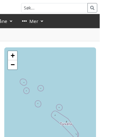
åne
Mer
+
−