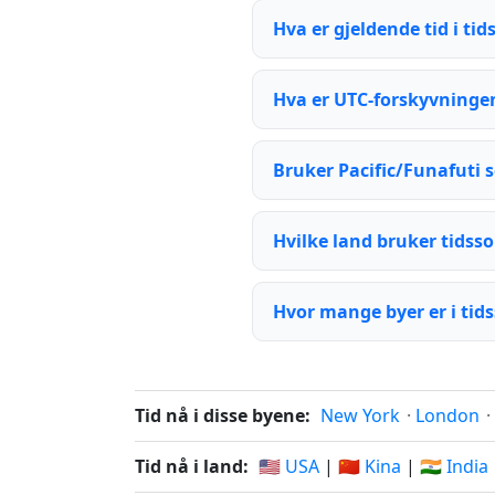
Hva er gjeldende tid i ti
Hva er UTC-forskyvningen 
Bruker Pacific/Funafuti
Hvilke land bruker tidss
Hvor mange byer er i tid
Tid nå i disse byene:
New York
·
London
·
Tid nå i land:
🇺🇸 USA
|
🇨🇳 Kina
|
🇮🇳 India