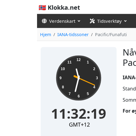
🇳🇴 Klokka.net
Verdenskart
Tidsverktøy
Hjem
IANA-tidssoner
Pacific/Funafuti
Nåv
11:32:20
Pac
12
11
1
10
2
IANA
9
3
8
4
Stand
7
5
6
Somme
11:32:20
For ø
GMT+12