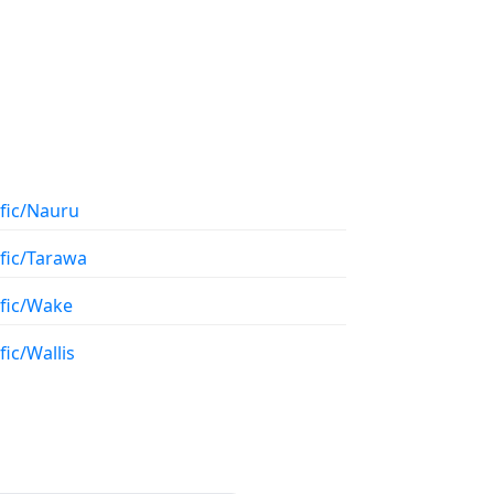
ific/Nauru
ific/Tarawa
ific/Wake
fic/Wallis