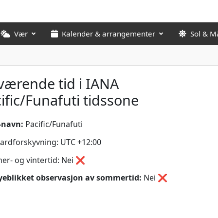
Vær
Kalender & arrangementer
Sol & M
ærende tid i IANA
ific/Funafuti tidssone
-navn:
Pacific/Funafuti
ardforskyvning: UTC +12:00
r- og vintertid: Nei ❌
yeblikket observasjon av sommertid:
Nei
❌