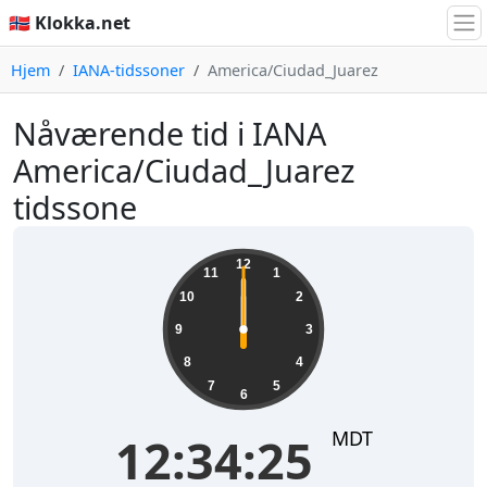
🇳🇴 Klokka.net
Hjem
IANA-tidssoner
America/Ciudad_Juarez
Nåværende tid i IANA
America/Ciudad_Juarez
tidssone
12
11
1
10
2
9
3
8
4
7
5
6
MDT
12:34:25