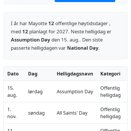
I år har Mayotte
12
offentlige høytidsdager ,
med
12
planlagt for 2027. Neste helligdag er
Assumption Day
den 15. aug.. Den siste
passerte helligdagen var
National Day
.
Dato
Dag
Helligdagsnavn
Kategori
15.
Offentlig
lørdag
Assumption Day
aug.
helligdag
1.
Offentlig
søndag
All Saints' Day
nov.
helligdag
11.
Offentlig