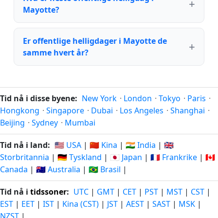
Mayotte?
Er offentlige helligdager i Mayotte de
samme hvert år?
Tid nå i disse byene:
New York
·
London
·
Tokyo
·
Paris
·
Hongkong
·
Singapore
·
Dubai
·
Los Angeles
·
Shanghai
·
Beijing
·
Sydney
·
Mumbai
Tid nå i land:
🇺🇸 USA
|
🇨🇳 Kina
|
🇮🇳 India
|
🇬🇧
Storbritannia
|
🇩🇪 Tyskland
|
🇯🇵 Japan
|
🇫🇷 Frankrike
|
🇨🇦
Canada
|
🇦🇺 Australia
|
🇧🇷 Brasil
|
Tid nå i
tidssoner
:
UTC
|
GMT
|
CET
|
PST
|
MST
|
CST
|
EST
|
EET
|
IST
|
Kina (CST)
|
JST
|
AEST
|
SAST
|
MSK
|
NZST
|