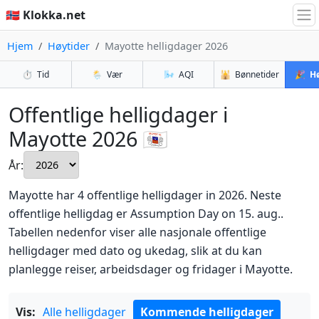
🇳🇴 Klokka.net
Hjem
Høytider
Mayotte helligdager 2026
⏱️
Tid
🌦️
Vær
🌬️
AQI
🕌
Bønnetider
🎉
Hø
Offentlige helligdager i
Mayotte 2026 🇾🇹
År:
Mayotte har 4 offentlige helligdager in 2026. Neste
offentlige helligdag er Assumption Day on 15. aug..
Tabellen nedenfor viser alle nasjonale offentlige
helligdager med dato og ukedag, slik at du kan
planlegge reiser, arbeidsdager og fridager i Mayotte.
Vis:
Alle helligdager
Kommende helligdager