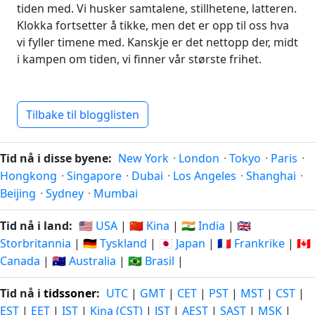
tiden med. Vi husker samtalene, stillhetene, latteren.
Klokka fortsetter å tikke, men det er opp til oss hva
vi fyller timene med. Kanskje er det nettopp der, midt
i kampen om tiden, vi finner vår største frihet.
Tilbake til blogglisten
Tid nå i disse byene:
New York
·
London
·
Tokyo
·
Paris
·
Hongkong
·
Singapore
·
Dubai
·
Los Angeles
·
Shanghai
·
Beijing
·
Sydney
·
Mumbai
Tid nå i land:
🇺🇸 USA
|
🇨🇳 Kina
|
🇮🇳 India
|
🇬🇧
Storbritannia
|
🇩🇪 Tyskland
|
🇯🇵 Japan
|
🇫🇷 Frankrike
|
🇨🇦
Canada
|
🇦🇺 Australia
|
🇧🇷 Brasil
|
Tid nå i
tidssoner
:
UTC
|
GMT
|
CET
|
PST
|
MST
|
CST
|
EST
|
EET
|
IST
|
Kina (CST)
|
JST
|
AEST
|
SAST
|
MSK
|