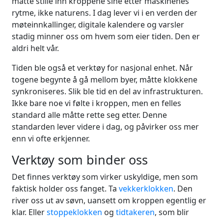
måtte stille inn kroppene sine etter maskinenes
rytme, ikke naturens. I dag lever vi i en verden der
møteinnkallinger, digitale kalendere og varsler
stadig minner oss om hvem som eier tiden. Den er
aldri helt vår.
Tiden ble også et verktøy for nasjonal enhet. Når
togene begynte å gå mellom byer, måtte klokkene
synkroniseres. Slik ble tid en del av infrastrukturen.
Ikke bare noe vi følte i kroppen, men en felles
standard alle måtte rette seg etter. Denne
standarden lever videre i dag, og påvirker oss mer
enn vi ofte erkjenner.
Verktøy som binder oss
Det finnes verktøy som virker uskyldige, men som
faktisk holder oss fanget. Ta
vekkerklokken
. Den
river oss ut av søvn, uansett om kroppen egentlig er
klar. Eller
stoppeklokken
og
tidtakeren
, som blir