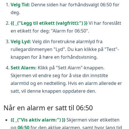
Velg Tid:
Denne siden har forhåndsvalgt 06:50 for
deg.
{{ _("Legg til etikett (valgfritt):") }}
Vi har foreslått
en etikett for deg: "Alarm for 06:50".
Velg Lyd:
Velg din foretrukne alarmlyd fra
rullegardinmenyen "Lyd". Du kan klikke på "Test"-
knappen for å høre en forhåndsvisning.
Sett Alarm:
Klikk på "Sett Alarm"-knappen.
Skjermen vil endre seg for å vise din innstilte
alarmtid og en nedtelling. Hvis en alarm allerede er
satt, vil denne knappen oppdatere den.
Når en alarm er satt til 06:50
{{ _("Vis aktiv alarm:") }}
Skjermen viser etiketten
og
06:50
for den aktive alarmen, samt hvor lang tid