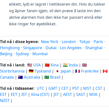
etikett, lyd) er lagret i nettleseren din. Hvis du lukker
og åpner fanen igjen, vil den prøve å laste inn den
aktive alarmen hvis den ikke har passert ennå eller
ikke ringer for øyeblikket.
Tid nå i disse byene:
New York
·
London
·
Tokyo
·
Paris
·
Hongkong
·
Singapore
·
Dubai
·
Los Angeles
·
Shanghai
·
Beijing
·
Sydney
·
Mumbai
Tid nå i land:
🇺🇸 USA
|
🇨🇳 Kina
|
🇮🇳 India
|
🇬🇧
Storbritannia
|
🇩🇪 Tyskland
|
🇯🇵 Japan
|
🇫🇷 Frankrike
|
🇨🇦
Canada
|
🇦🇺 Australia
|
🇧🇷 Brasil
|
Tid nå i
tidssoner
:
UTC
|
GMT
|
CET
|
PST
|
MST
|
CST
|
EST
|
EET
|
IST
|
Kina (CST)
|
JST
|
AEST
|
SAST
|
MSK
|
NZST
|