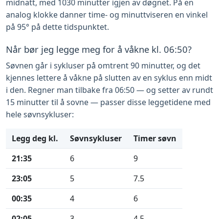
midnatt, med 1030 minutter igjen av døgnet. På en
analog klokke danner time- og minuttviseren en vinkel
på 95° på dette tidspunktet.
Når bør jeg legge meg for å våkne kl. 06:50?
Søvnen går i sykluser på omtrent 90 minutter, og det
kjennes lettere å våkne på slutten av en syklus enn midt
i den. Regner man tilbake fra 06:50 — og setter av rundt
15 minutter til å sovne — passer disse leggetidene med
hele søvnsykluser:
Legg deg kl.
Søvnsykluser
Timer søvn
21:35
6
9
23:05
5
7.5
00:35
4
6
02:05
3
4.5