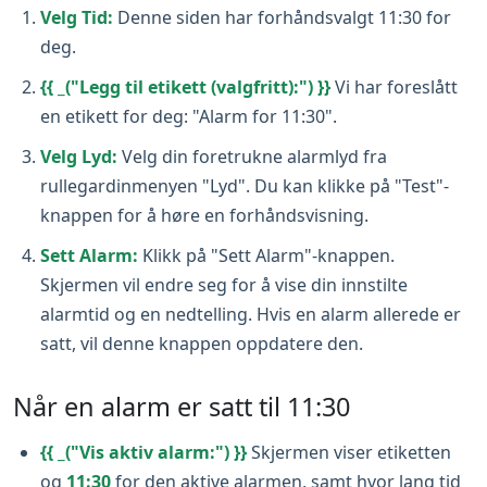
Velg Tid:
Denne siden har forhåndsvalgt 11:30 for
deg.
{{ _("Legg til etikett (valgfritt):") }}
Vi har foreslått
en etikett for deg: "Alarm for 11:30".
Velg Lyd:
Velg din foretrukne alarmlyd fra
rullegardinmenyen "Lyd". Du kan klikke på "Test"-
knappen for å høre en forhåndsvisning.
Sett Alarm:
Klikk på "Sett Alarm"-knappen.
Skjermen vil endre seg for å vise din innstilte
alarmtid og en nedtelling. Hvis en alarm allerede er
satt, vil denne knappen oppdatere den.
Når en alarm er satt til 11:30
{{ _("Vis aktiv alarm:") }}
Skjermen viser etiketten
og
11:30
for den aktive alarmen, samt hvor lang tid