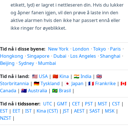
etikett, lyd) er lagret i nettleseren din. Hvis du lukker
og åpner fanen igjen, vil den prøve å laste inn den
aktive alarmen hvis den ikke har passert ennå eller
ikke ringer for øyeblikket.
Tid nå i disse byene:
New York
·
London
·
Tokyo
·
Paris
·
Hongkong
·
Singapore
·
Dubai
·
Los Angeles
·
Shanghai
·
Beijing
·
Sydney
·
Mumbai
Tid nå i land:
🇺🇸 USA
|
🇨🇳 Kina
|
🇮🇳 India
|
🇬🇧
Storbritannia
|
🇩🇪 Tyskland
|
🇯🇵 Japan
|
🇫🇷 Frankrike
|
🇨🇦
Canada
|
🇦🇺 Australia
|
🇧🇷 Brasil
|
Tid nå i
tidssoner
:
UTC
|
GMT
|
CET
|
PST
|
MST
|
CST
|
EST
|
EET
|
IST
|
Kina (CST)
|
JST
|
AEST
|
SAST
|
MSK
|
NZST
|