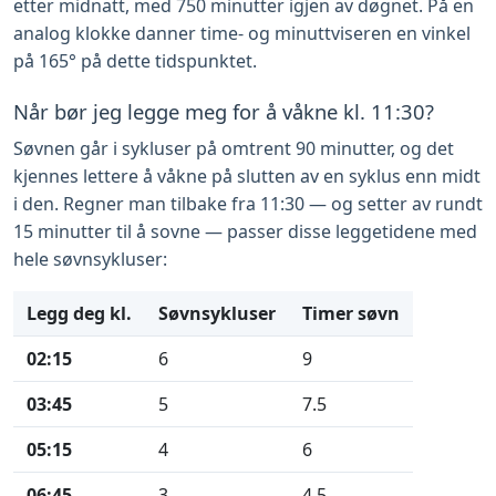
etter midnatt, med 750 minutter igjen av døgnet. På en
analog klokke danner time- og minuttviseren en vinkel
på 165° på dette tidspunktet.
Når bør jeg legge meg for å våkne kl. 11:30?
Søvnen går i sykluser på omtrent 90 minutter, og det
kjennes lettere å våkne på slutten av en syklus enn midt
i den. Regner man tilbake fra 11:30 — og setter av rundt
15 minutter til å sovne — passer disse leggetidene med
hele søvnsykluser:
Legg deg kl.
Søvnsykluser
Timer søvn
02:15
6
9
03:45
5
7.5
05:15
4
6
06:45
3
4.5